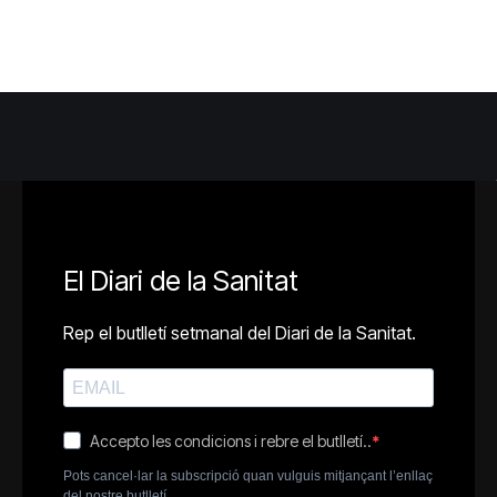
El Diari de la Sanitat
Rep el butlletí setmanal del Diari de la Sanitat.
Accepto les condicions i rebre el butlletí..
Pots cancel·lar la subscripció quan vulguis mitjançant l’enllaç
del nostre butlletí.