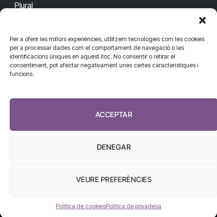
Plural
Per a oferir les millors experiències, utilitzem tecnologies com les cookies
CONTACTA'NS
CONNECTA
per a processar dades com el comportament de navegació o les
identificacions úniques en aquest lloc. No consentir o retirar el
redaccio@diarisanitat.cat
consentiment, pot afectar negativament unes certes característiques i
Facebook
X
YouTube
Telegram
funcions.
(Twitter)
Telèfon:
RSS
932 311 247
ACCEPTAR
DENEGAR
VEURE PREFERÈNCIES
El Diari de la Sanitat, 2026
Política de cookies
Política de privadesa