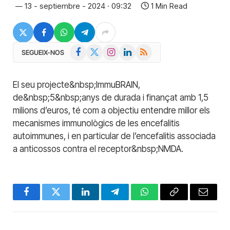
13 - septiembre - 2024 · 09:32
1 Min Read
Facebook
X
Instagram
LinkedIn
RSS
SEGUEIX-NOS
(Twitter)
El seu projecte&nbsp;ImmuBRAIN,
de&nbsp;5&nbsp;anys de durada i finançat amb 1,5
milions d’euros, té com a objectiu entendre millor els
mecanismes immunològics de les encefalitis
autoimmunes, i en particular de l’encefalitis associada
a anticossos contra el receptor&nbsp;NMDA.
Facebook
Twitter
LinkedIn
Telegram
WhatsApp
Copy
Email
Link