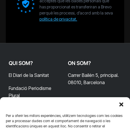
acceptes que les dades personals que
has proporcionat es transferiran a Brevo
perquè les processi, d’acord amb la seva
política de privacitat.
QUI SOM?
ON SOM?
El Diari de la Sanitat
Carrer Bailén 5, principal.
08010, Barcelona
Fundació Periodisme
Plural
Per a oferir les millors experiències, utilitzem tecnologies com les cookies
CONTACTA'NS
CONNECTA
per a processar dades com el comportament de navegació o les
identificacions úniques en aquest lloc. No consentir o retirar el