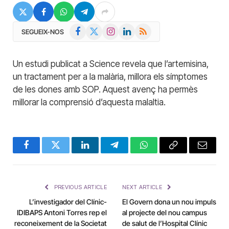
Facebook
X
Instagram
LinkedIn
RSS
SEGUEIX-NOS
(Twitter)
Un estudi publicat a Science revela que l’artemisina,
un tractament per a la malària, millora els símptomes
de les dones amb SOP. Aquest avenç ha permès
millorar la comprensió d’aquesta malaltia.
Facebook
Twitter
LinkedIn
Telegram
WhatsApp
Copy
Email
Link
PREVIOUS ARTICLE
NEXT ARTICLE
L’investigador del Clínic-
El Govern dona un nou impuls
IDIBAPS Antoni Torres rep el
al projecte del nou campus
reconeixement de la Societat
de salut de l’Hospital Clínic