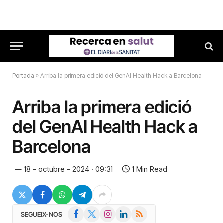
Portada
»
Arriba la primera edició del GenAI Health Hack a Barcelona
Arriba la primera edició
del GenAI Health Hack a
Barcelona
18 - octubre - 2024 · 09:31
1 Min Read
Facebook
X
Instagram
LinkedIn
RSS
SEGUEIX-NOS
(Twitter)