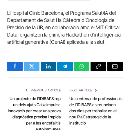
L’Hospital Clínic Barcelona, el Programa Salut/IA del
Departament de Salut i la Càtedra d’Oncologia de
Precisió de la UB, en col·laboració amb el MIT Critical
Data, organitzen la primera Hackathon d’intel·ligència
artificial generativa (GenAI) aplicada a la salut.
Facebook
Twitter
LinkedIn
Telegram
WhatsApp
Copy
Email
Link
PREVIOUS ARTICLE
NEXT ARTICLE
Un projecte de l’IDIBAPS rep
Un centenar de professionals
un dels ajuts CaixaImpulse
de l’IDIBAPS es reuneixen
Innovació per crear una prova
dos dies per treballar en el
diagnòstica precisa i ràpida
nou Pla Estratègic de la
per a les encefalitis
institució
autoimmunes