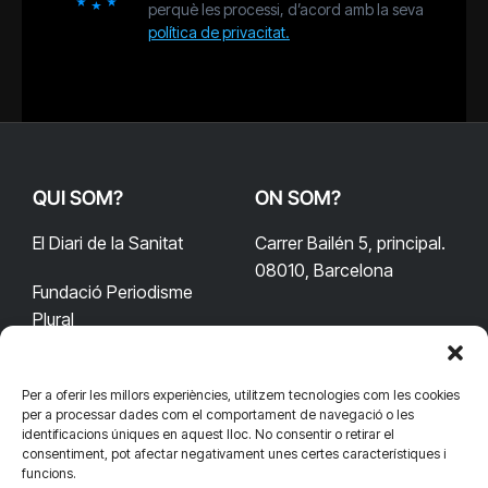
perquè les processi, d’acord amb la seva
política de privacitat.
QUI SOM?
ON SOM?
El Diari de la Sanitat
Carrer Bailén 5, principal.
08010, Barcelona
Fundació Periodisme
Plural
Per a oferir les millors experiències, utilitzem tecnologies com les cookies
CONTACTA'NS
CONNECTA
per a processar dades com el comportament de navegació o les
identificacions úniques en aquest lloc. No consentir o retirar el
redaccio@diarisanitat.cat
consentiment, pot afectar negativament unes certes característiques i
Facebook
X
YouTube
Telegram
funcions.