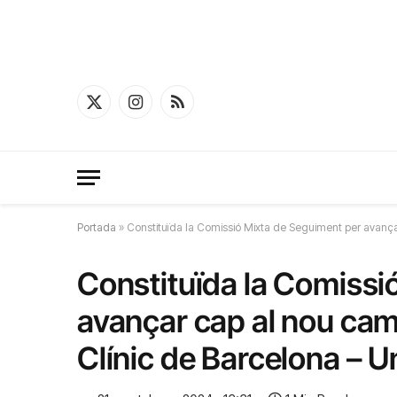
X
Instagram
RSS
(Twitter)
Portada
»
Constituïda la Comissió Mixta de Seguiment per avançar
Constituïda la Comissi
avançar cap al nou camp
Clínic de Barcelona – U