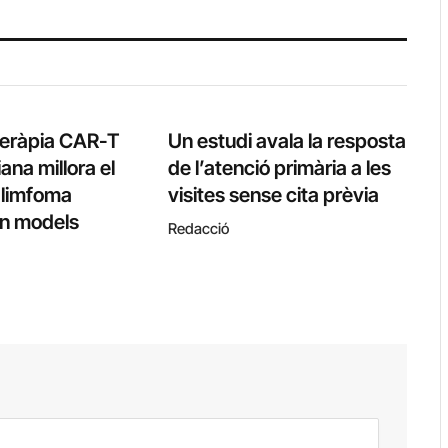
teràpia CAR-T
Un estudi avala la resposta
ana millora el
de l’atenció primària a les
l limfoma
visites sense cita prèvia
 en models
Redacció