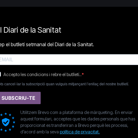
l Diari de la Sanitat
p el butlletí setmanal del Diari de la Sanitat.
Accepto les condicions i rebre el butlletí..
ts cancel·lar la subscripció quan vulguis mitjançant l’enllaç del nostre butlletí.
SUBSCRIU-TE
Utilitzem Brevo com a plataforma de màrqueting. En enviar
aquest formulari, acceptes que les dades personals que has
proporcionat es transferiran a Brevo perquè les processi,
d’acord amb la seva
política de privacitat.