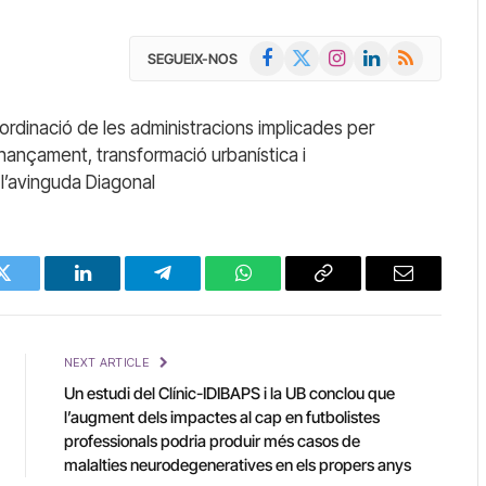
Facebook
X
Instagram
LinkedIn
RSS
SEGUEIX-NOS
(Twitter)
rdinació de les administracions implicades per
finançament, transformació urbanística i
a l’avinguda Diagonal
Twitter
LinkedIn
Telegram
WhatsApp
Copy
Email
Link
NEXT ARTICLE
Un estudi del Clínic-IDIBAPS i la UB conclou que
l’augment dels impactes al cap en futbolistes
professionals podria produir més casos de
malalties neurodegeneratives en els propers anys