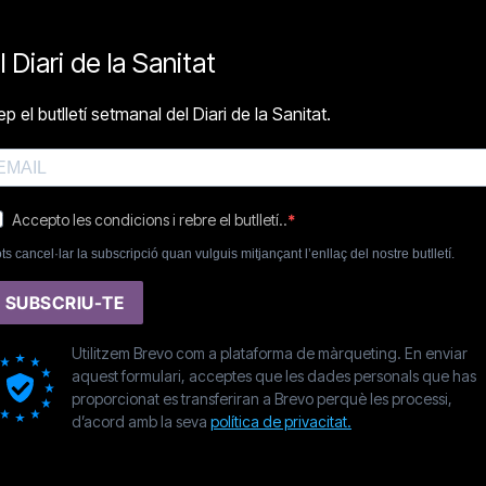
l Diari de la Sanitat
p el butlletí setmanal del Diari de la Sanitat.
Accepto les condicions i rebre el butlletí..
ts cancel·lar la subscripció quan vulguis mitjançant l’enllaç del nostre butlletí.
SUBSCRIU-TE
Utilitzem Brevo com a plataforma de màrqueting. En enviar
aquest formulari, acceptes que les dades personals que has
proporcionat es transferiran a Brevo perquè les processi,
d’acord amb la seva
política de privacitat.