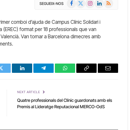
Facebook
X
Instagram
LinkedIn
RSS
SEGUEIX-NOS
(Twitter)
primer comboi d’ajuda de Campus Clínic Solidari i
a (EREC) format per 18 professionals que van
aís Valencià. Van tornar a Barcelona dimecres amb
ments.
Twitter
LinkedIn
Telegram
WhatsApp
Copy
Email
Link
NEXT ARTICLE
Quatre professionals del Clínic guardonats amb els
Premis al Lideratge Reputacional MERCO-OdS