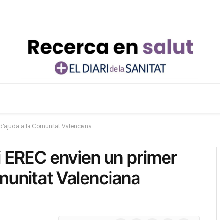
 d’ajuda a la Comunitat Valenciana
i EREC envien un primer
munitat Valenciana