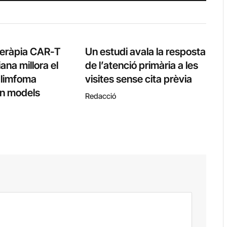
teràpia CAR-T
Un estudi avala la resposta
ana millora el
de l’atenció primària a les
l limfoma
visites sense cita prèvia
 en models
Redacció