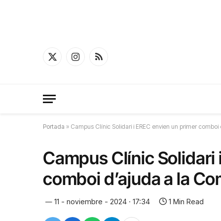
X
Instagram
RSS
(Twitter)
Portada
»
Campus Clínic Solidari i EREC envien un primer comboi
Campus Clínic Solidari 
comboi d’ajuda a la Co
11 - noviembre - 2024 · 17:34
1 Min Read