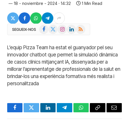
18 - noviembre - 2024 · 14:32
1 Min Read
Facebook
X
Instagram
LinkedIn
RSS
SEGUEIX-NOS
(Twitter)
L’equip Pizza Team ha estat el guanyador pel seu
innovador chatbot que permet la simulació dinàmica
de casos clínics mitjançant IA, dissenyada per a
millorar l’aprenentatge de professionals de la salut en
brindar-los una experiència formativa més realista i
personalitzada
Facebook
Twitter
LinkedIn
Telegram
WhatsApp
Copy
Email
Link