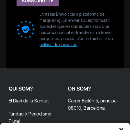
SUBSCRIU-TE
Utilitzem Brevo com a plataforma de
màrqueting. En enviar aquest formulari,
acceptes que les dades personals que
has proporcionat es transferiran a Brevo
perquè les processi, d’acord amb la seva
política de privacitat.
QUI SOM?
ON SOM?
El Diari de la Sanitat
Carrer Bailén 5, principal.
08010, Barcelona
Fundació Periodisme
Plural