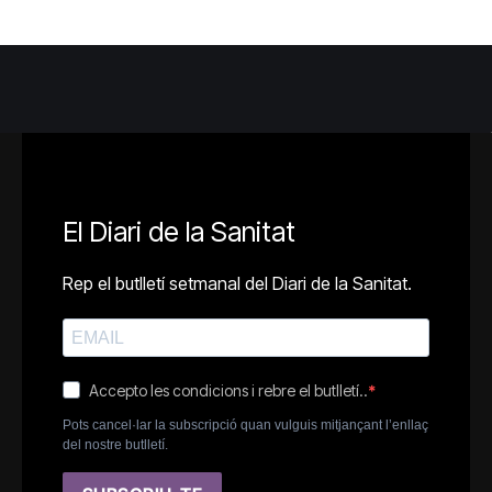
El Diari de la Sanitat
Rep el butlletí setmanal del Diari de la Sanitat.
Accepto les condicions i rebre el butlletí..
Pots cancel·lar la subscripció quan vulguis mitjançant l’enllaç
del nostre butlletí.