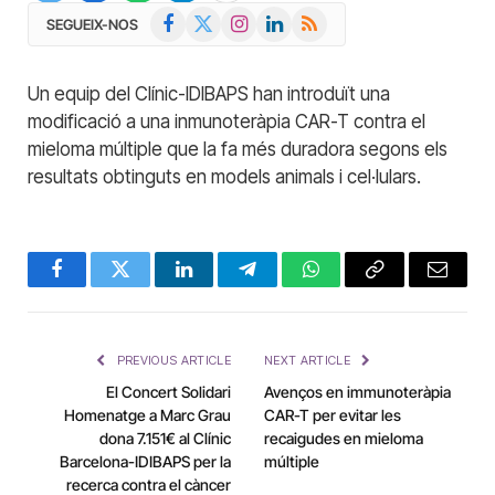
Facebook
X
Instagram
LinkedIn
RSS
SEGUEIX-NOS
(Twitter)
Un equip del Clínic-IDIBAPS han introduït una
modificació a una inmunoteràpia CAR-T contra el
mieloma múltiple que la fa més duradora segons els
resultats obtinguts en models animals i cel·lulars.
Facebook
Twitter
LinkedIn
Telegram
WhatsApp
Copy
Email
Link
PREVIOUS ARTICLE
NEXT ARTICLE
El Concert Solidari
Avenços en immunoteràpia
Homenatge a Marc Grau
CAR-T per evitar les
dona 7.151€ al Clínic
recaigudes en mieloma
Barcelona-IDIBAPS per la
múltiple
recerca contra el càncer