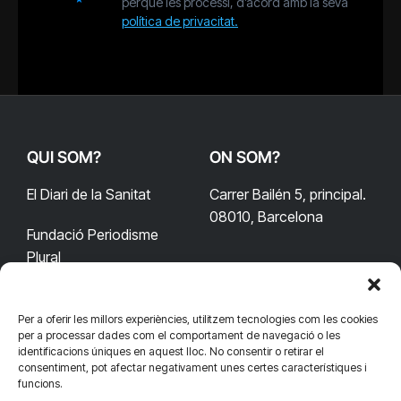
perquè les processi, d’acord amb la seva
política de privacitat.
QUI SOM?
ON SOM?
El Diari de la Sanitat
Carrer Bailén 5, principal.
08010, Barcelona
Fundació Periodisme
Plural
Per a oferir les millors experiències, utilitzem tecnologies com les cookies
CONTACTA'NS
CONNECTA
per a processar dades com el comportament de navegació o les
identificacions úniques en aquest lloc. No consentir o retirar el
redaccio@diarisanitat.cat
consentiment, pot afectar negativament unes certes característiques i
Facebook
X
YouTube
Telegram
funcions.
(Twitter)