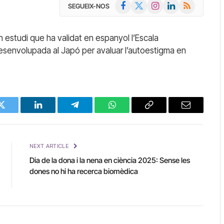
Facebook
X
Instagram
LinkedIn
RSS
SEGUEIX-NOS
(Twitter)
un estudi que ha validat en espanyol l’Escala
desenvolupada al Japó per avaluar l’autoestigma en
Twitter
LinkedIn
Telegram
WhatsApp
Copy
Email
Link
NEXT ARTICLE
Dia de la dona i la nena en ciència 2025: Sense les
dones no hi ha recerca biomèdica