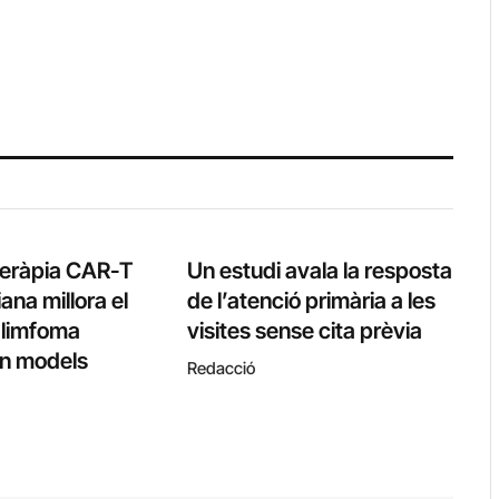
teràpia CAR-T
Un estudi avala la resposta
ana millora el
de l’atenció primària a les
l limfoma
visites sense cita prèvia
 en models
Redacció