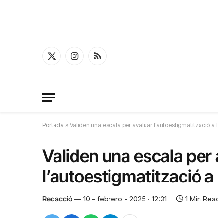
X
Instagram
RSS
(Twitter)
Portada
»
Validen una escala per avaluar l’autoestigmatització a l
Validen una escala per 
l’autoestigmatització a 
Redacció
10 - febrero - 2025 · 12:31
1 Min Rea