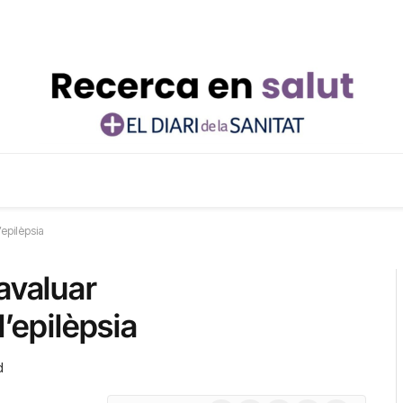
’epilèpsia
avaluar
l’epilèpsia
d