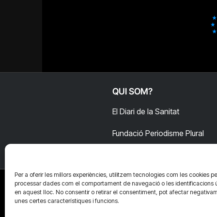
QUI SOM?
El Diari de la Sanitat
Fundació Periodisme Plural
Per a oferir les millors experiències, utilitzem tecnologies com les cookies pe
processar dades com el comportament de navegació o les identificacions 
en aquest lloc. No consentir o retirar el consentiment, pot afectar negativa
unes certes característiques i funcions.