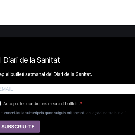
l Diari de la Sanitat
p el butlletí setmanal del Diari de la Sanitat.
Accepto les condicions i rebre el butlletí..
ts cancel·lar la subscripció quan vulguis mitjançant l’enllaç del nostre butlletí.
SUBSCRIU-TE