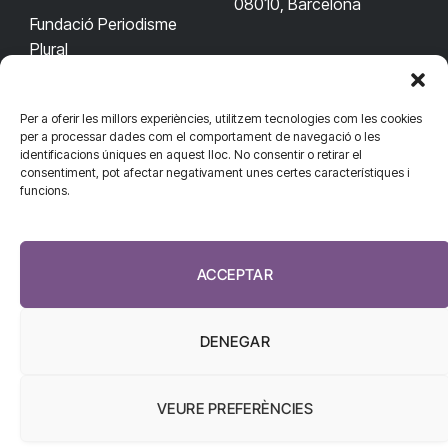
08010, Barcelona
Fundació Periodisme
Plural
Per a oferir les millors experiències, utilitzem tecnologies com les cookies
CONTACTA'NS
CONNECTA
per a processar dades com el comportament de navegació o les
identificacions úniques en aquest lloc. No consentir o retirar el
redaccio@diarisanitat.cat
consentiment, pot afectar negativament unes certes característiques i
Facebook
X
YouTube
Telegram
funcions.
(Twitter)
Telèfon:
RSS
932 311 247
ACCEPTAR
DENEGAR
VEURE PREFERÈNCIES
El Diari de la Sanitat, 2026