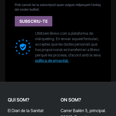
Pots cancel·lar la subscripció quan vulguis mitjançant l’enllaç
del nostre butlletí.
SUBSCRIU-TE
Utilitzem Brevo com a plataforma de
màrqueting. En enviar aquest formulari,
acceptes que les dades personals que
has proporcionat es transferiran a Brevo
perquè les processi, d’acord amb la seva
política de privacitat.
QUI SOM?
ON SOM?
El Diari de la Sanitat
Carrer Bailén 5, principal.