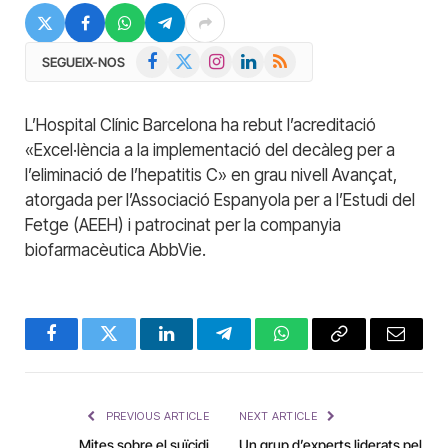
Facebook
X
Instagram
LinkedIn
RSS
SEGUEIX-NOS
(Twitter)
L’Hospital Clínic Barcelona ha rebut l’acreditació
«Excel·lència a la implementació del decàleg per a
l’eliminació de l’hepatitis C» en grau nivell Avançat,
atorgada per l’Associació Espanyola per a l’Estudi del
Fetge (AEEH) i patrocinat per la companyia
biofarmacèutica AbbVie.
Facebook
Twitter
LinkedIn
Telegram
WhatsApp
Copy
Email
Link
PREVIOUS ARTICLE
NEXT ARTICLE
Mites sobre el suïcidi
Un grup d’experts liderats pel