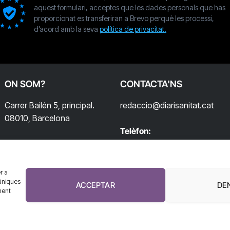
aquest formulari, acceptes que les dades personals que has
proporcionat es transferiran a Brevo perquè les processi,
d’acord amb la seva
política de privacitat.
ON SOM?
CONTACTA'NS
Carrer Bailén 5, principal.
redaccio@diarisanitat.cat
08010, Barcelona
Telèfon:
932 311 247
r a
úniques
ACCEPTAR
DE
ment
El Diari de la Sanitat, 2026