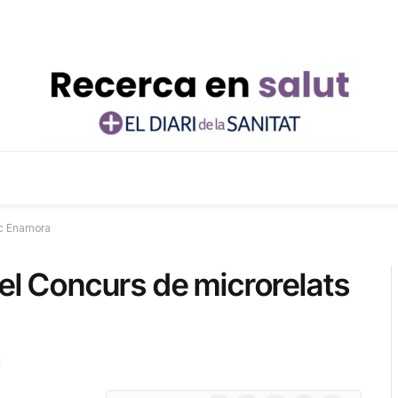
nic Enamora
del Concurs de microrelats
d