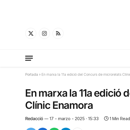
X
Instagram
RSS
(Twitter)
Portada
»
En marxa la 11a edició del Concurs de microrelats Clí
En marxa la 11a edició 
Clínic Enamora
Redacció
17 - marzo - 2025 · 15:33
1 Min Rea