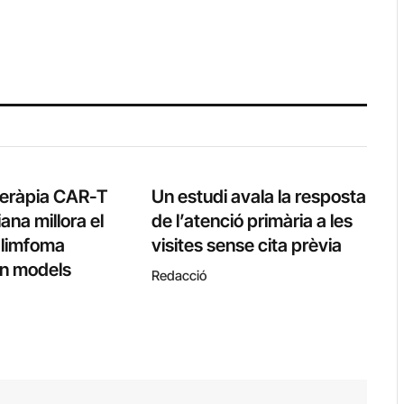
teràpia CAR-T
Un estudi avala la resposta
ana millora el
de l’atenció primària a les
l limfoma
visites sense cita prèvia
 en models
Redacció