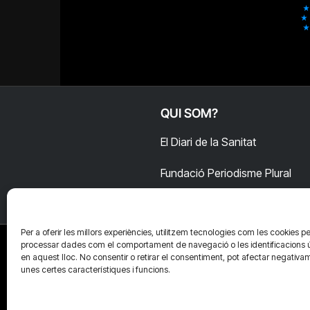
QUI SOM?
El Diari de la Sanitat
Fundació Periodisme Plural
Per a oferir les millors experiències, utilitzem tecnologies com les cookies pe
processar dades com el comportament de navegació o les identificacions 
en aquest lloc. No consentir o retirar el consentiment, pot afectar negativa
unes certes característiques i funcions.