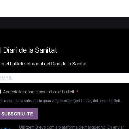
l Diari de la Sanitat
p el butlletí setmanal del Diari de la Sanitat.
Accepto les condicions i rebre el butlletí..
ts cancel·lar la subscripció quan vulguis mitjançant l’enllaç del nostre butlletí.
SUBSCRIU-TE
Utilitzem Brevo com a plataforma de màrqueting. En enviar