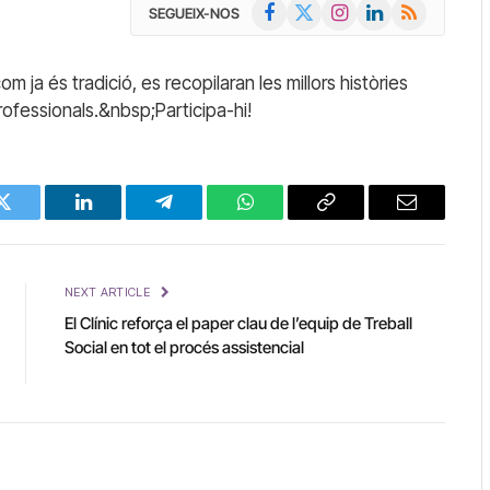
Facebook
X
Instagram
LinkedIn
RSS
SEGUEIX-NOS
(Twitter)
com ja és tradició, es recopilaran les millors històries
professionals.&nbsp;Participa-hi!
Twitter
LinkedIn
Telegram
WhatsApp
Copy
Email
Link
NEXT ARTICLE
El Clínic reforça el paper clau de l’equip de Treball
Social en tot el procés assistencial