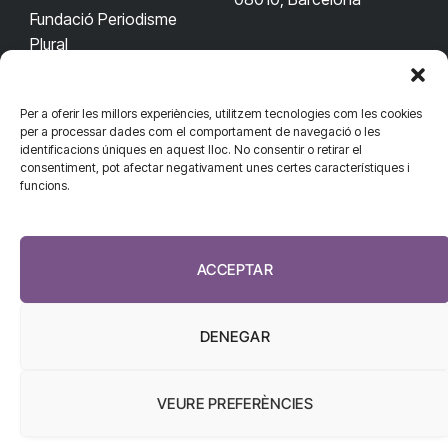
Fundació Periodisme
Plural
Per a oferir les millors experiències, utilitzem tecnologies com les cookies
CONTACTA'NS
CONNECTA
per a processar dades com el comportament de navegació o les
identificacions úniques en aquest lloc. No consentir o retirar el
redaccio@diarisanitat.cat
consentiment, pot afectar negativament unes certes característiques i
Facebook
X
YouTube
Telegram
funcions.
(Twitter)
Telèfon:
RSS
932 311 247
ACCEPTAR
DENEGAR
VEURE PREFERÈNCIES
El Diari de la Sanitat, 2026