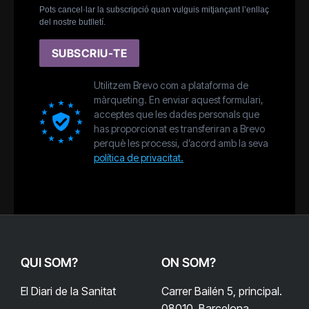
Pots cancel·lar la subscripció quan vulguis mitjançant l’enllaç
del nostre butlletí.
SUBSCRIU-TE
Utilitzem Brevo com a plataforma de
màrqueting. En enviar aquest formulari,
acceptes que les dades personals que
has proporcionat es transferiran a Brevo
perquè les processi, d’acord amb la seva
política de privacitat.
QUI SOM?
ON SOM?
El Diari de la Sanitat
Carrer Bailén 5, principal.
08010, Barcelona