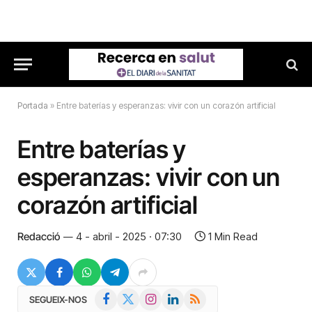
Portada
»
Entre baterías y esperanzas: vivir con un corazón artificial
Entre baterías y
esperanzas: vivir con un
corazón artificial
Redacció
4 - abril - 2025 · 07:30
1 Min Read
Facebook
X
Instagram
LinkedIn
RSS
SEGUEIX-NOS
(Twitter)