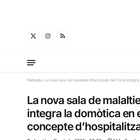
X
Instagram
RSS
(Twitter)
Portada
»
La nova sala de malalties infeccioses del Clínic integr
La nova sala de malaltie
integra la domòtica en 
concepte d’hospitalitz