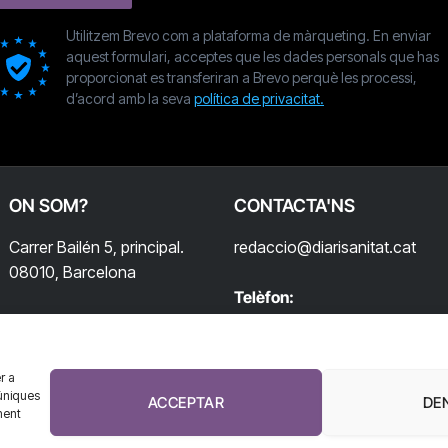
Utilitzem Brevo com a plataforma de màrqueting. En enviar
aquest formulari, acceptes que les dades personals que has
proporcionat es transferiran a Brevo perquè les processi,
d’acord amb la seva
política de privacitat.
ON SOM?
CONTACTA'NS
Carrer Bailén 5, principal.
redaccio@diarisanitat.cat
08010, Barcelona
Telèfon:
932 311 247
r a
úniques
ACCEPTAR
DE
ment