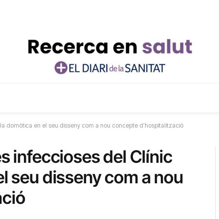
a la domòtica en el seu disseny com a nou concepte d’hospitalització
s infeccioses del Clínic
el seu disseny com a nou
ació