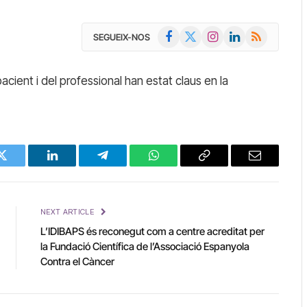
Facebook
X
Instagram
LinkedIn
RSS
SEGUEIX-NOS
(Twitter)
pacient i del professional han estat claus en la
Twitter
LinkedIn
Telegram
WhatsApp
Copy
Email
Link
NEXT ARTICLE
L’IDIBAPS és reconegut com a centre acreditat per
la Fundació Científica de l’Associació Espanyola
Contra el Càncer