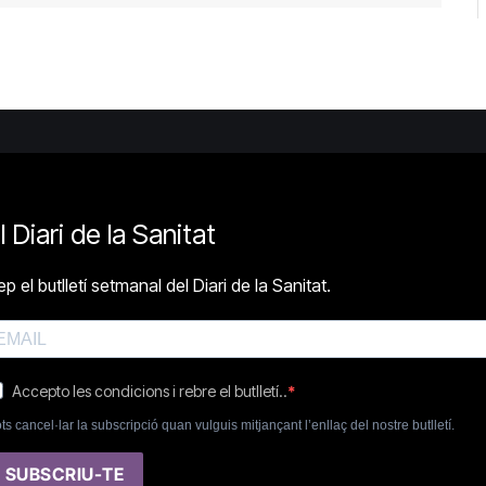
l Diari de la Sanitat
p el butlletí setmanal del Diari de la Sanitat.
Accepto les condicions i rebre el butlletí..
ts cancel·lar la subscripció quan vulguis mitjançant l’enllaç del nostre butlletí.
SUBSCRIU-TE