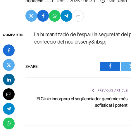
Redacció
11 - abril - 2025 · 08:33
1 Min Read
La humanització de l’espai i la seguretat del 
COMPARTIR
confecció del nou disseny&nbsp;
SHARE.
Facebook
PREVIOUS ARTICLE
El Clínic incorpora el seqüenciador genòmic més
sofisticat i potent