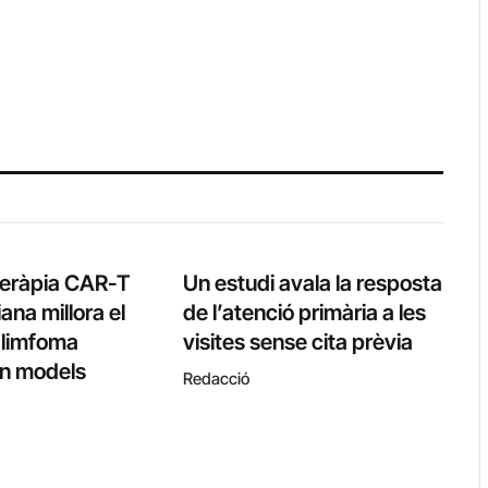
teràpia CAR-T
Un estudi avala la resposta
ana millora el
de l’atenció primària a les
l limfoma
visites sense cita prèvia
 en models
Redacció