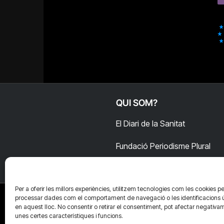
QUI SOM?
El Diari de la Sanitat
Fundació Periodisme Plural
Per a oferir les millors experiències, utilitzem tecnologies com les cookies pe
processar dades com el comportament de navegació o les identificacions 
en aquest lloc. No consentir o retirar el consentiment, pot afectar negativa
unes certes característiques i funcions.