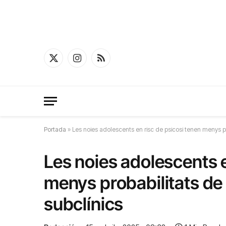
X
Instagram
RSS
(Twitter)
Portada
»
Les noies adolescents en risc de psicosi tenen menys p
Les noies adolescents e
menys probabilitats de
subclínics