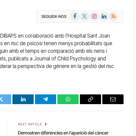
Facebook
X
Instagram
LinkedIn
RSS
SEGUEIX-NOS
(Twitter)
c-IDIBAPS en col·laboració amb l’Hospital Sant Joan
s en risc de psicosi tenen menys probabilitats que
guin amb el temps en comparació amb els nens i
tats, publicats a Journal of Child Psychology and
iderar la perspectiva de gènere en la gestió del risc
Twitter
LinkedIn
Telegram
WhatsApp
Copy
Email
Link
NEXT ARTICLE
Demostren diferències en l’aparició del càncer