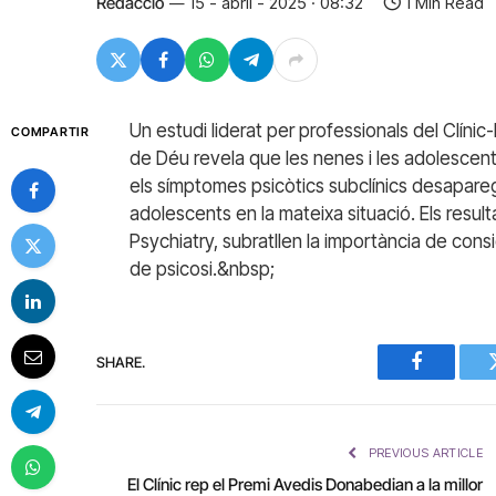
Redacció
15 - abril - 2025 · 08:32
1 Min Read
Un estudi liderat per professionals del Clíni
COMPARTIR
de Déu revela que les nenes i les adolescent
els símptomes psicòtics subclínics desapare
adolescents en la mateixa situació. Els resul
Psychiatry, subratllen la importància de cons
de psicosi.&nbsp;
SHARE.
Facebook
PREVIOUS ARTICLE
El Clínic rep el Premi Avedis Donabedian a la millor