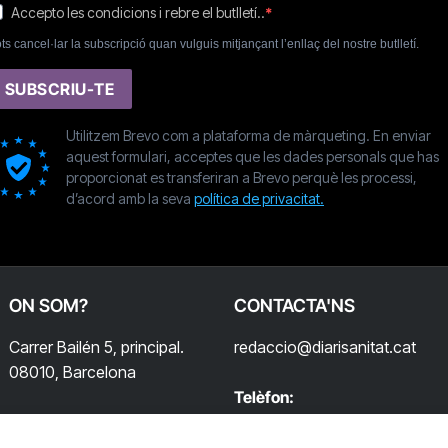
Accepto les condicions i rebre el butlletí..
ts cancel·lar la subscripció quan vulguis mitjançant l’enllaç del nostre butlletí.
SUBSCRIU-TE
Utilitzem Brevo com a plataforma de màrqueting. En enviar
aquest formulari, acceptes que les dades personals que has
proporcionat es transferiran a Brevo perquè les processi,
d’acord amb la seva
política de privacitat.
ON SOM?
CONTACTA'NS
Carrer Bailén 5, principal.
redaccio@diarisanitat.cat
08010, Barcelona
Telèfon:
932 311 247