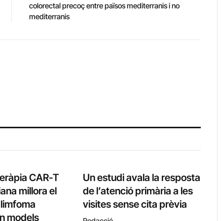
colorectal precoç entre països mediterranis i no
mediterranis
teràpia CAR-T
Un estudi avala la resposta
ana millora el
de l’atenció primària a les
l limfoma
visites sense cita prèvia
 en models
Redacció