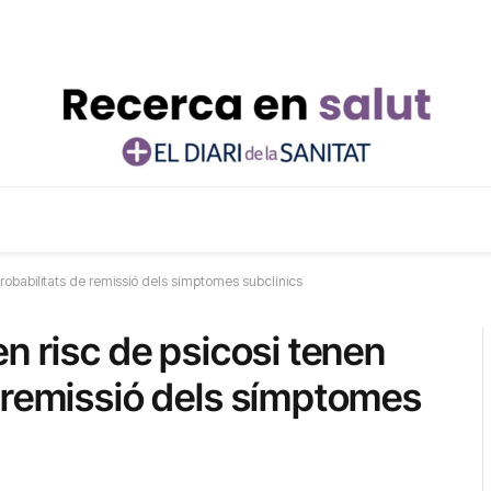
robabilitats de remissió dels símptomes subclínics
n risc de psicosi tenen
 remissió dels símptomes