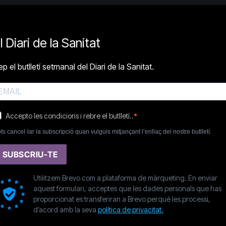
l Diari de la Sanitat
p el butlletí setmanal del Diari de la Sanitat.
Accepto les condicions i rebre el butlletí..
ts cancel·lar la subscripció quan vulguis mitjançant l’enllaç del nostre butlletí.
SUBSCRIU-TE
Utilitzem Brevo com a plataforma de màrqueting. En enviar
aquest formulari, acceptes que les dades personals que has
proporcionat es transferiran a Brevo perquè les processi,
d’acord amb la seva
política de privacitat.