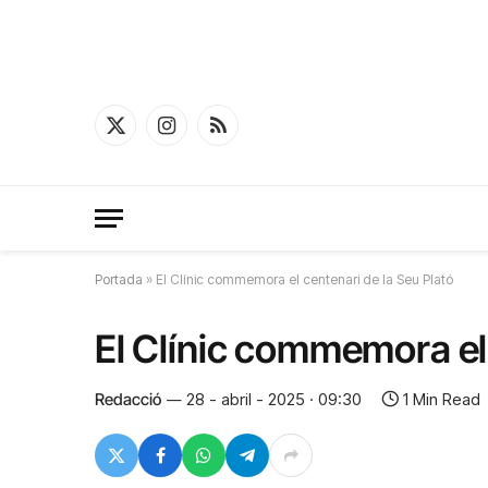
X
Instagram
RSS
(Twitter)
Portada
»
El Clínic commemora el centenari de la Seu Plató
El Clínic commemora el 
Redacció
28 - abril - 2025 · 09:30
1 Min Read