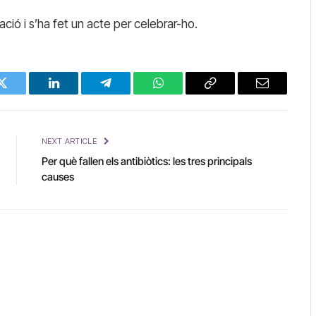
ció i s’ha fet un acte per celebrar-ho.
Twitter
LinkedIn
Telegram
WhatsApp
Copy
Email
Link
NEXT ARTICLE
Per què fallen els antibiòtics: les tres principals
causes