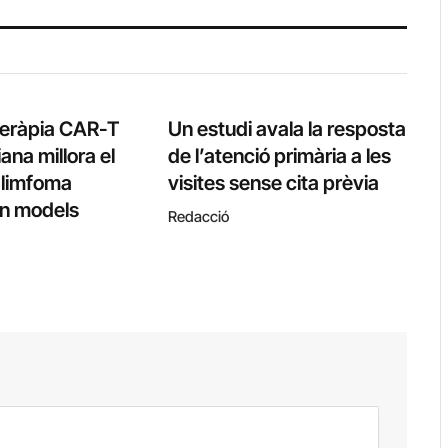
teràpia CAR-T
Un estudi avala la resposta
ana millora el
de l’atenció primària a les
l limfoma
visites sense cita prèvia
 en models
Redacció