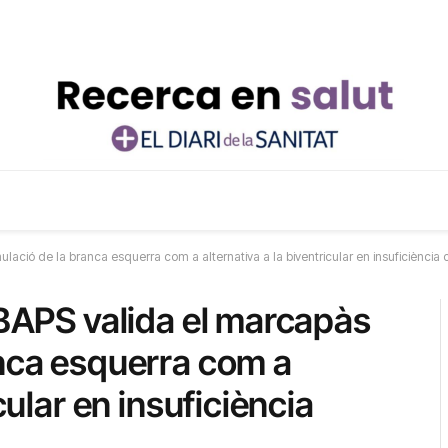
ulació de la branca esquerra com a alternativa a la biventricular en insuficiència
IBAPS valida el marcapàs
anca esquerra com a
cular en insuficiència