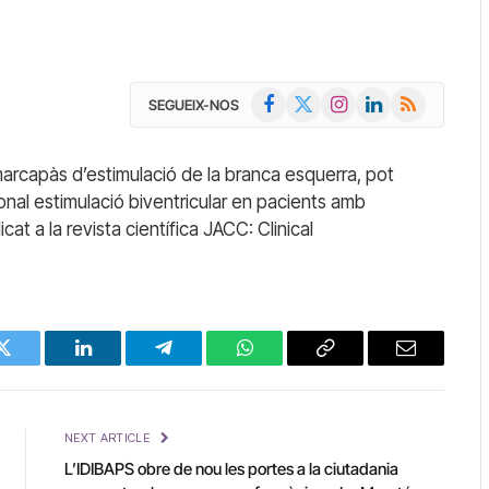
Facebook
X
Instagram
LinkedIn
RSS
SEGUEIX-NOS
(Twitter)
marcapàs d’estimulació de la branca esquerra, pot
cional estimulació biventricular en pacients amb
icat a la revista científica JACC: Clinical
Twitter
LinkedIn
Telegram
WhatsApp
Copy
Email
Link
NEXT ARTICLE
L’IDIBAPS obre de nou les portes a la ciutadania