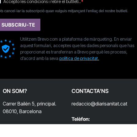
Accepto les condicions i rebre el butlletí..
ts cancel·lar la subscripció quan vulguis mitjançant l’enllaç del nostre butlletí.
SUBSCRIU-TE
Utilitzem Brevo com a plataforma de màrqueting. En enviar
aquest formulari, acceptes que les dades personals que has
proporcionat es transferiran a Brevo perquè les processi,
d’acord amb la seva
política de privacitat.
ON SOM?
CONTACTA'NS
Carrer Bailén 5, principal.
redaccio@diarisanitat.cat
08010, Barcelona
Telèfon:
932 311 247