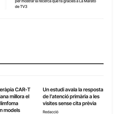
per mostrar la recerca que fa gràcies a La Marató
de TV3
teràpia CAR-T
Un estudi avala la resposta
ana millora el
de l’atenció primària a les
l limfoma
visites sense cita prèvia
 en models
Redacció