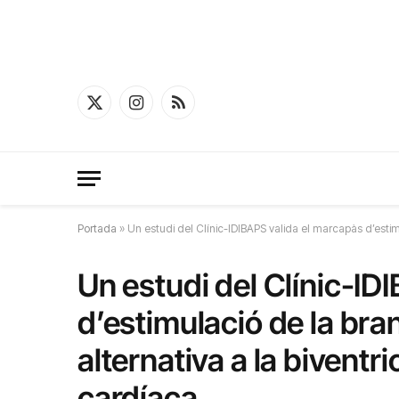
X
Instagram
RSS
(Twitter)
Portada
»
Un estudi del Clínic-IDIBAPS valida el marcapàs d’estim
Un estudi del Clínic-ID
d’estimulació de la br
alternativa a la biventri
cardíaca