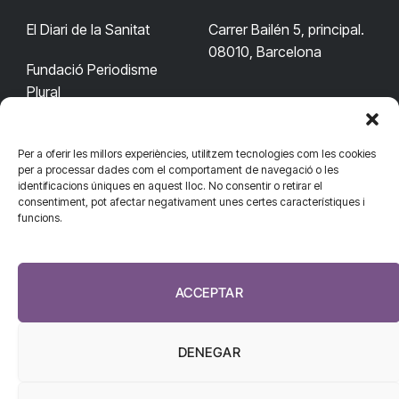
El Diari de la Sanitat
Carrer Bailén 5, principal.
08010, Barcelona
Fundació Periodisme
Plural
Per a oferir les millors experiències, utilitzem tecnologies com les cookies
CONTACTA'NS
CONNECTA
per a processar dades com el comportament de navegació o les
identificacions úniques en aquest lloc. No consentir o retirar el
redaccio@diarisanitat.cat
consentiment, pot afectar negativament unes certes característiques i
Facebook
X
YouTube
Telegram
funcions.
(Twitter)
Telèfon:
RSS
932 311 247
ACCEPTAR
DENEGAR