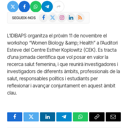
Facebook
X
Instagram
LinkedIn
RSS
SEGUEIX-NOS
(Twitter)
L’IDIBAPS organitza el pròxim 11 de novembre el
workshop “Women Biology &amp; Health” a l’Auditori
Esteve del Centre Esther Koplowitz (CEK). Es tracta
d’una jornada científica que vol posar en valor la
recerca salut femenina, i que reunirà investigadores i
investigadors de diferents àmbits, professionals de la
salut, responsables polítics i estudiants per
reflexionar i avançar conjuntament en aquest àmbit
clau.
Facebook
Twitter
LinkedIn
Telegram
WhatsApp
Copy
Email