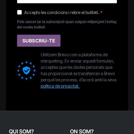
Accepto les condicions i rebre el butlletí..
Pots cancel·lar la subscripció quan vulguis mitjançant l’enllaç
del nostre butlletí.
SUBSCRIU-TE
Utilitzem Brevo com a plataforma de
màrqueting. En enviar aquest formulari,
acceptes que les dades personals que
has proporcionat es transferiran a Brevo
perquè les processi, d’acord amb la seva
política de privacitat.
QUI SOM?
ON SOM?