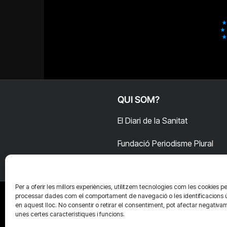
QUI SOM?
El Diari de la Sanitat
Fundació Periodisme Plural
Per a oferir les millors experiències, utilitzem tecnologies com les cookies pe
processar dades com el comportament de navegació o les identificacions 
en aquest lloc. No consentir o retirar el consentiment, pot afectar negativa
unes certes característiques i funcions.