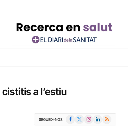
istitis a l’estiu
Facebook
X
Instagram
LinkedIn
RSS
SEGUEIX-NOS
(Twitter)