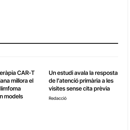
teràpia CAR-T
Un estudi avala la resposta
ana millora el
de l’atenció primària a les
l limfoma
visites sense cita prèvia
 en models
Redacció