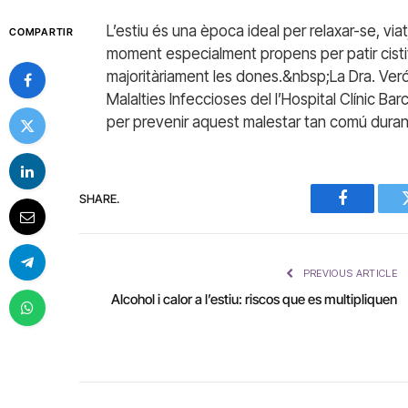
L’estiu és una època ideal per relaxar-se, via
COMPARTIR
moment especialment propens per patir cistiti
majoritàriament les dones.&nbsp;La Dra. Veró
Malalties Infeccioses del l’Hospital Clínic Barc
per prevenir aquest malestar tan comú duran
SHARE.
Facebook
PREVIOUS ARTICLE
Alcohol i calor a l’estiu: riscos que es multipliquen