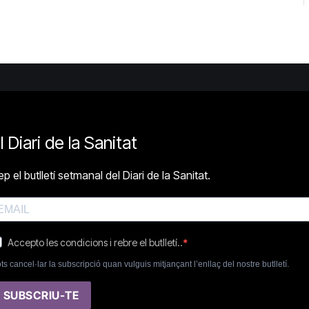
l Diari de la Sanitat
p el butlletí setmanal del Diari de la Sanitat.
Accepto les condicions i rebre el butlletí..
ts cancel·lar la subscripció quan vulguis mitjançant l’enllaç del nostre butlletí.
SUBSCRIU-TE