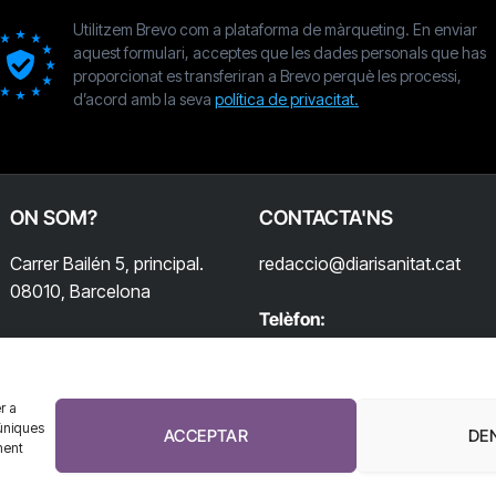
Utilitzem Brevo com a plataforma de màrqueting. En enviar
aquest formulari, acceptes que les dades personals que has
proporcionat es transferiran a Brevo perquè les processi,
d’acord amb la seva
política de privacitat.
ON SOM?
CONTACTA'NS
Carrer Bailén 5, principal.
redaccio@diarisanitat.cat
08010, Barcelona
Telèfon:
932 311 247
r a
úniques
ACCEPTAR
DE
ment