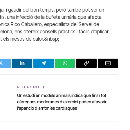
tjar i gaudir del bon temps, però també pot ser un
s, una infecció de la bufeta urinària que afecta
nica Rico Caballero, especialista del Servei de
elona, ens ofereix consells pràctics i fàcils d’aplicar
t els mesos de calor.&nbsp;
Twitter
LinkedIn
Telegram
WhatsApp
Copy
Email
Link
NEXT ARTICLE
Un estudi en models animals indica que fins i tot
càrregues moderades d’exercici poden afavorir
l’aparició d’arrítmies cardíaques