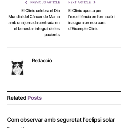
PREVIOUS ARTICLE
NEXT ARTICLE
El Clínic celebra el Dia
El Clínic aposta per
Mundial del Càncer de Mama
l’excel·lència en formació i
amb una jornada centrada en
inaugura un nou curs
el benestar integral de les
d’Eixample Clínic
pacients
Redacció
Related
Posts
Com observar amb seguretat l’eclipsi solar