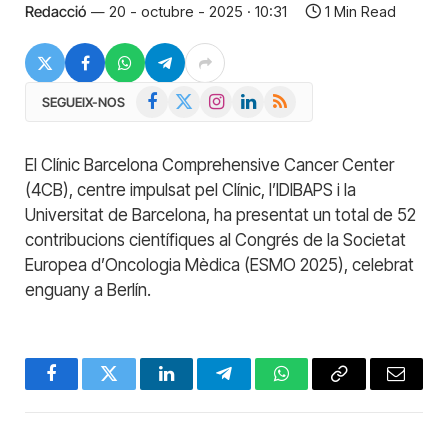
Redacció
20 - octubre - 2025 · 10:31
1 Min Read
Facebook
X
Instagram
LinkedIn
RSS
SEGUEIX-NOS
(Twitter)
El Clínic Barcelona Comprehensive Cancer Center
(4CB), centre impulsat pel Clínic, l’IDIBAPS i la
Universitat de Barcelona, ha presentat un total de 52
contribucions científiques al Congrés de la Societat
Europea d’Oncologia Mèdica (ESMO 2025), celebrat
enguany a Berlín.
Facebook
Twitter
LinkedIn
Telegram
WhatsApp
Copy
Email
Link