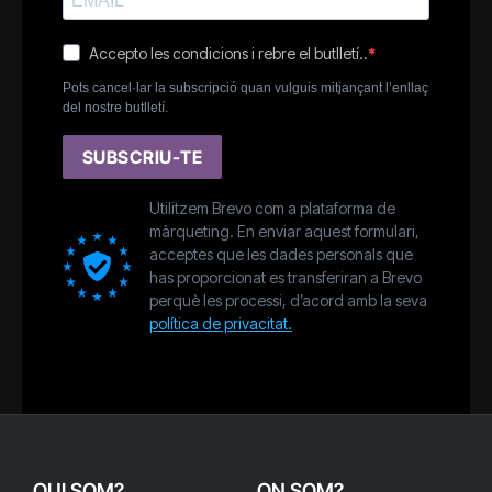
Accepto les condicions i rebre el butlletí..
Pots cancel·lar la subscripció quan vulguis mitjançant l’enllaç
del nostre butlletí.
SUBSCRIU-TE
Utilitzem Brevo com a plataforma de
màrqueting. En enviar aquest formulari,
acceptes que les dades personals que
has proporcionat es transferiran a Brevo
perquè les processi, d’acord amb la seva
política de privacitat.
QUI SOM?
ON SOM?