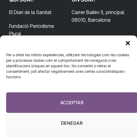
El Diari de la Sanitat
Carrer Bailén 5, principal.
08010, Barcelona
Fundació Periodisme
Plural
Per a oferir les millors experiències, utilitzem tecnologies com les cookies
CONTACTA'NS
CONNECTA
per a processar dades com el comportament de navegació o les
identificacions úniques en aquest lloc. No consentir o retirar el
redaccio@diarisanitat.cat
consentiment, pot afectar negativament unes certes característiques i
Facebook
X
YouTube
Telegram
funcions.
(Twitter)
Telèfon:
RSS
932 311 247
ACCEPTAR
DENEGAR