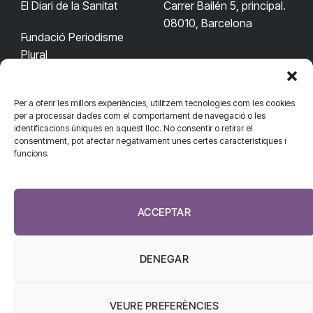
El Diari de la Sanitat
Carrer Bailén 5, principal.
08010, Barcelona
Fundació Periodisme
Plural
Per a oferir les millors experiències, utilitzem tecnologies com les cookies
CONTACTA'NS
CONNECTA
per a processar dades com el comportament de navegació o les
identificacions úniques en aquest lloc. No consentir o retirar el
redaccio@diarisanitat.cat
consentiment, pot afectar negativament unes certes característiques i
Facebook
X
YouTube
Telegram
funcions.
(Twitter)
Telèfon:
RSS
932 311 247
ACCEPTAR
DENEGAR
VEURE PREFERÈNCIES