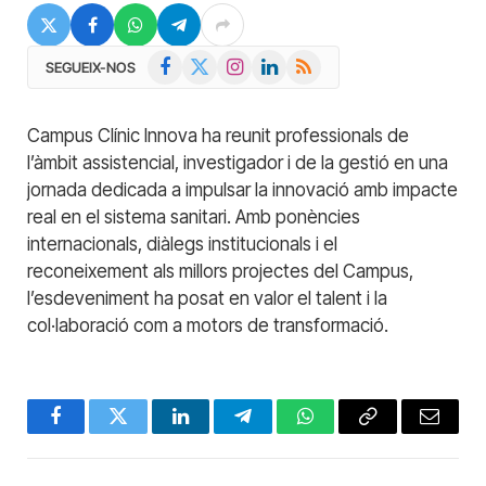
Facebook
X
Instagram
LinkedIn
RSS
SEGUEIX-NOS
(Twitter)
Campus Clínic Innova ha reunit professionals de
l’àmbit assistencial, investigador i de la gestió en una
jornada dedicada a impulsar la innovació amb impacte
real en el sistema sanitari. Amb ponències
internacionals, diàlegs institucionals i el
reconeixement als millors projectes del Campus,
l’esdeveniment ha posat en valor el talent i la
col·laboració com a motors de transformació.
Facebook
Twitter
LinkedIn
Telegram
WhatsApp
Copy
Email
Link