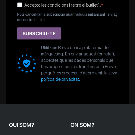
Accepto les condicions i rebre el butlletí..
Pots cancel·lar la subscripció quan vulguis mitjançant l’enllaç
del nostre butlletí.
SUBSCRIU-TE
Utilitzem Brevo com a plataforma de
màrqueting. En enviar aquest formulari,
acceptes que les dades personals que
has proporcionat es transferiran a Brevo
perquè les processi, d’acord amb la seva
política de privacitat.
QUI SOM?
ON SOM?