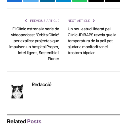
Facebook
Twitter
LinkedIn
Telegram
WhatsApp
Copy
Email
Link
PREVIOUS ARTICLE
NEXT ARTICLE
El Clínic estrena la sèrie de
Un nou estudi liderat pel
vídeopodcast ‘Òrbita Clínic’
Clínic-IDIBAPS revela que la
per explicar projectes que
temperatura de la pell pot
impulsen un hospital Proper,
ajudar a monitoritzar el
Intel·ligent, Sostenible i
trastorn bipolar
Pioner
Redacció
Related
Posts