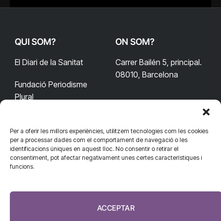
QUI SOM?
ON SOM?
El Diari de la Sanitat
Carrer Bailén 5, principal.
08010, Barcelona
Fundació Periodisme
Plural
Per a oferir les millors experiències, utilitzem tecnologies com les cookies
CONTACTA'NS
CONNECTA
per a processar dades com el comportament de navegació o les
identificacions úniques en aquest lloc. No consentir o retirar el
redaccio@diarisanitat.cat
consentiment, pot afectar negativament unes certes característiques i
Facebook
X
YouTube
Telegram
funcions.
(Twitter)
Telèfon:
RSS
932 311 247
ACCEPTAR