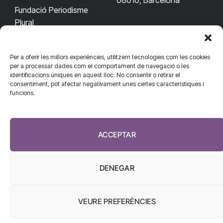
08010, Barcelona
Fundació Periodisme
Plural
Per a oferir les millors experiències, utilitzem tecnologies com les cookies
CONTACTA'NS
CONNECTA
per a processar dades com el comportament de navegació o les
identificacions úniques en aquest lloc. No consentir o retirar el
redaccio@diarisanitat.cat
consentiment, pot afectar negativament unes certes característiques i
Facebook
X
YouTube
Telegram
funcions.
(Twitter)
Telèfon:
RSS
932 311 247
ACCEPTAR
DENEGAR
VEURE PREFERÈNCIES
El Diari de la Sanitat, 2026