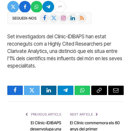
Facebook
X
Instagram
LinkedIn
RSS
SEGUEIX-NOS
(Twitter)
Set investigadors del Clínic-IDIBAPS han estat
reconeguts com a Highly Cited Researchers per
Clarivate Analytics, una distinció que els situa entre
l’1% dels científics més influents del món en les seves
especialitats.
Facebook
Twitter
LinkedIn
Telegram
WhatsApp
Copy
Email
Link
PREVIOUS ARTICLE
NEXT ARTICLE
El Clínic-IDIBAPS
El Clínic commemora els 60
desenvolupa una
anys del primer