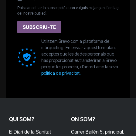
Pots cancel·lar la subscripció quan vulguis mitjançant l’enllaç
del nostre butlletí.
SUBSCRIU-TE
Utilitzem Brevo com a plataforma de
màrqueting. En enviar aquest formulari,
acceptes que les dades personals que
has proporcionat es transferiran a Brevo
perquè les processi, d’acord amb la seva
política de privacitat.
QUI SOM?
ON SOM?
El Diari de la Sanitat
Carrer Bailén 5, principal.