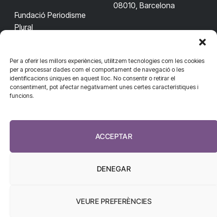
08010, Barcelona
Fundació Periodisme
Plural
Per a oferir les millors experiències, utilitzem tecnologies com les cookies
CONTACTA'NS
CONNECTA
per a processar dades com el comportament de navegació o les
identificacions úniques en aquest lloc. No consentir o retirar el
redaccio@diarisanitat.cat
consentiment, pot afectar negativament unes certes característiques i
Facebook
X
YouTube
Telegram
funcions.
(Twitter)
Telèfon:
RSS
932 311 247
ACCEPTAR
DENEGAR
VEURE PREFERÈNCIES
El Diari de la Sanitat, 2026