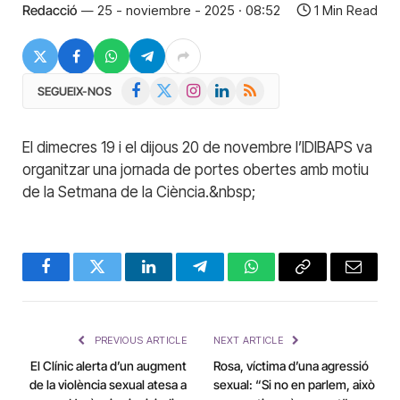
Redacció
25 - noviembre - 2025 · 08:52
1 Min Read
Facebook
X
Instagram
LinkedIn
RSS
SEGUEIX-NOS
(Twitter)
El dimecres 19 i el dijous 20 de novembre l’IDIBAPS va
organitzar una jornada de portes obertes amb motiu
de la Setmana de la Ciència.&nbsp;
Facebook
Twitter
LinkedIn
Telegram
WhatsApp
Copy
Email
Link
PREVIOUS ARTICLE
NEXT ARTICLE
El Clínic alerta d’un augment
Rosa, víctima d’una agressió
de la violència sexual atesa a
sexual: “Si no en parlem, això