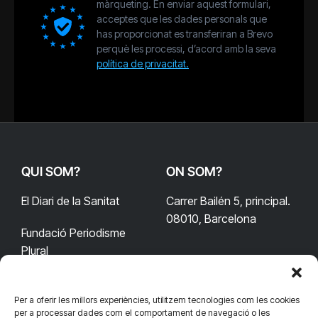
màrqueting. En enviar aquest formulari,
acceptes que les dades personals que
has proporcionat es transferiran a Brevo
perquè les processi, d’acord amb la seva
política de privacitat.
QUI SOM?
ON SOM?
El Diari de la Sanitat
Carrer Bailén 5, principal.
08010, Barcelona
Fundació Periodisme
Plural
Per a oferir les millors experiències, utilitzem tecnologies com les cookies
CONTACTA'NS
CONNECTA
per a processar dades com el comportament de navegació o les