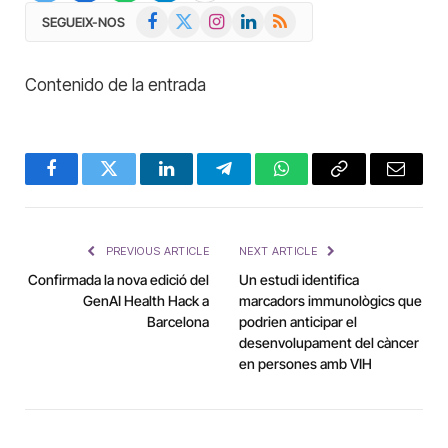
Facebook
X
Instagram
LinkedIn
RSS
SEGUEIX-NOS
(Twitter)
Contenido de la entrada
Facebook
Twitter
LinkedIn
Telegram
WhatsApp
Copy
Email
Link
PREVIOUS ARTICLE
NEXT ARTICLE
Confirmada la nova edició del
Un estudi identifica
GenAI Health Hack a
marcadors immunològics que
Barcelona
podrien anticipar el
desenvolupament del càncer
en persones amb VIH