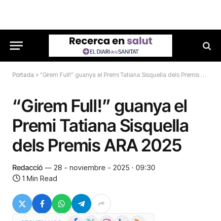
Portada
»
“Girem Full!” guanya el Premi Tatiana Sisquella dels Premis ARA 2025
“Girem Full!” guanya el
Premi Tatiana Sisquella
dels Premis ARA 2025
Redacció
28 - noviembre - 2025 · 09:30
1 Min Read
Facebook
X
Instagram
LinkedIn
RSS