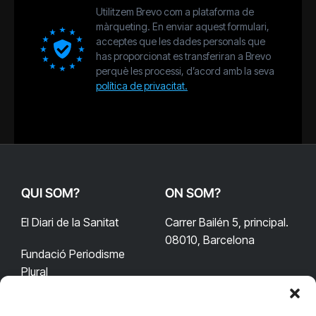
Utilitzem Brevo com a plataforma de
màrqueting. En enviar aquest formulari,
acceptes que les dades personals que
has proporcionat es transferiran a Brevo
perquè les processi, d’acord amb la seva
política de privacitat.
QUI SOM?
ON SOM?
El Diari de la Sanitat
Carrer Bailén 5, principal.
08010, Barcelona
Fundació Periodisme
Plural