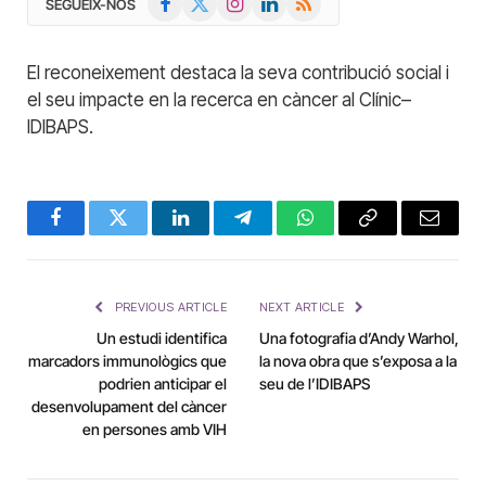
SEGUEIX-NOS
(Twitter)
El reconeixement destaca la seva contribució social i
el seu impacte en la recerca en càncer al Clínic–
IDIBAPS.
Facebook
Twitter
LinkedIn
Telegram
WhatsApp
Copy
Email
Link
PREVIOUS ARTICLE
NEXT ARTICLE
Un estudi identifica
Una fotografia d’Andy Warhol,
marcadors immunològics que
la nova obra que s’exposa a la
podrien anticipar el
seu de l’IDIBAPS
desenvolupament del càncer
en persones amb VIH