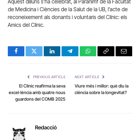
Aquest dilluns s’ha celebrat, al Paranimf de la Facultat
de Medicina i Ciències de la Salut de la UB, l’acte de
reconeixement als donants i voluntaris del Clínic: els
Amics del Clínic.
Facebook
Twitter
LinkedIn
Telegram
WhatsApp
Copy
Email
Link
PREVIOUS ARTICLE
NEXT ARTICLE
El Clínic reafirma la seva
Viure més i millor: què diu la
excel·lència amb quatre nous
ciència sobre la longevitat?
guardons del COMB 2025
Redacció