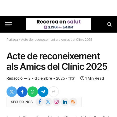
Portada
»
Acte de reconeixement als Amics del Clínic 2025
Acte de reconeixement
als Amics del Clínic 2025
Redacció
2 - diciembre - 2025 · 11:31
1 Min Read
Facebook
X
Instagram
LinkedIn
RSS
SEGUEIX-NOS
(Twitter)