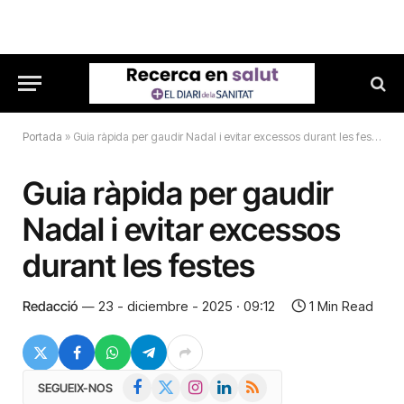
Portada
»
Guia ràpida per gaudir Nadal i evitar excessos durant les festes
Guia ràpida per gaudir
Nadal i evitar excessos
durant les festes
Redacció
23 - diciembre - 2025 · 09:12
1 Min Read
Facebook
X
Instagram
LinkedIn
RSS
SEGUEIX-NOS
(Twitter)