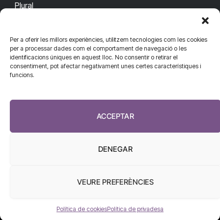
Plural
Per a oferir les millors experiències, utilitzem tecnologies com les cookies
CONTACTA'NS
CONNECTA
per a processar dades com el comportament de navegació o les
identificacions úniques en aquest lloc. No consentir o retirar el
redaccio@diarisanitat.cat
consentiment, pot afectar negativament unes certes característiques i
Facebook
X
YouTube
Telegram
funcions.
(Twitter)
Telèfon:
RSS
932 311 247
ACCEPTAR
DENEGAR
VEURE PREFERÈNCIES
El Diari de la Sanitat, 2026
Política de cookies
Política de privadesa