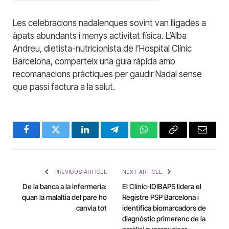
Les celebracions nadalenques sovint van lligades a
àpats abundants i menys activitat física. L’Alba
Andreu, dietista-nutricionista de l’Hospital Clínic
Barcelona, comparteix una guia ràpida amb
recomanacions pràctiques per gaudir Nadal sense
que passi factura a la salut.
Facebook
Twitter
LinkedIn
Telegram
WhatsApp
Copy
Email
Link
PREVIOUS ARTICLE
NEXT ARTICLE
De la banca a la infermeria:
El Clínic-IDIBAPS lidera el
quan la malaltia del pare ho
Registre PSP Barcelona i
canvia tot
identifica biomarcadors de
diagnòstic primerenc de la