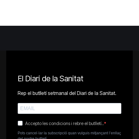
El Diari de la Sanitat
Rep el butlletí setmanal del Diari de la Sanitat.
Accepto les condicions i rebre el butlletí..
Pots cancel·lar la subscripció quan vulguis mitjançant l’enllaç
del nostre butlletí.