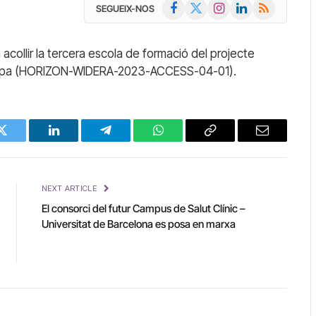
Facebook
X
Instagram
LinkedIn
RSS
SEGUEIX-NOS
(Twitter)
 acollir la tercera escola de formació del projecte
Europa (HORIZON-WIDERA-2023-ACCESS-04-01).
Twitter
LinkedIn
Telegram
WhatsApp
Copy
Email
Link
NEXT ARTICLE
El consorci del futur Campus de Salut Clínic –
Universitat de Barcelona es posa en marxa