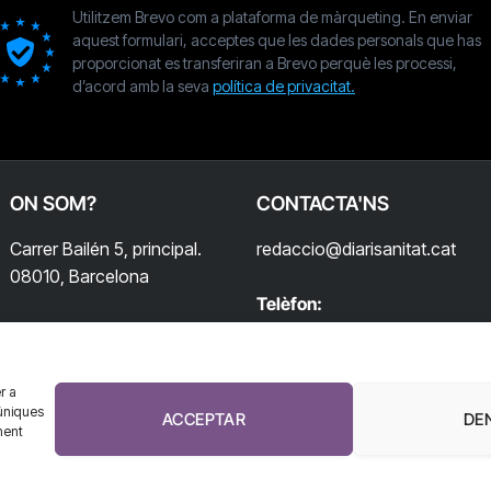
Utilitzem Brevo com a plataforma de màrqueting. En enviar
aquest formulari, acceptes que les dades personals que has
proporcionat es transferiran a Brevo perquè les processi,
d’acord amb la seva
política de privacitat.
ON SOM?
CONTACTA'NS
Carrer Bailén 5, principal.
redaccio@diarisanitat.cat
08010, Barcelona
Telèfon:
932 311 247
r a
úniques
ACCEPTAR
DE
ment