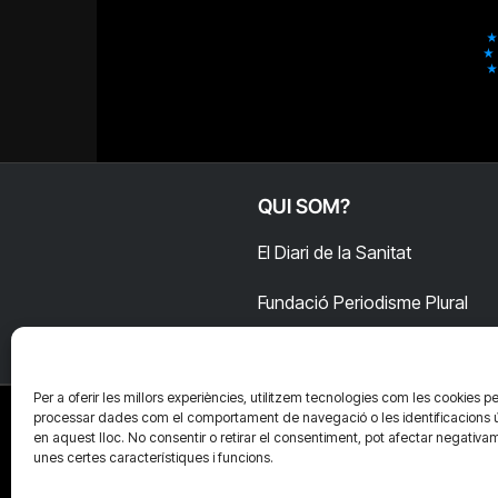
QUI SOM?
El Diari de la Sanitat
Fundació Periodisme Plural
Per a oferir les millors experiències, utilitzem tecnologies com les cookies pe
processar dades com el comportament de navegació o les identificacions 
en aquest lloc. No consentir o retirar el consentiment, pot afectar negativa
unes certes característiques i funcions.