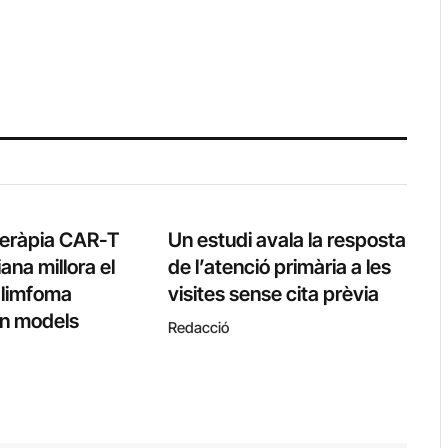
teràpia CAR-T
Un estudi avala la resposta
ana millora el
de l’atenció primària a les
l limfoma
visites sense cita prèvia
 en models
Redacció