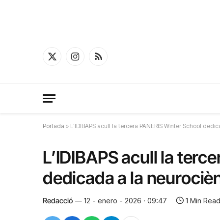
X
Instagram
RSS
(Twitter)
Portada
»
L’IDIBAPS acull la tercera PANERIS Winter School dedi
L’IDIBAPS acull la ter
dedicada a la neurociè
Redacció
12 - enero - 2026 · 09:47
1 Min Rea