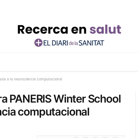
cada a la neurociència computacional
cera PANERIS Winter School
ncia computacional
d