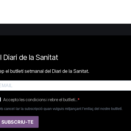
l Diari de la Sanitat
p el butlletí setmanal del Diari de la Sanitat.
Accepto les condicions i rebre el butlletí..
ts cancel·lar la subscripció quan vulguis mitjançant l’enllaç del nostre butlletí.
SUBSCRIU-TE