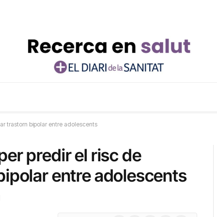
ar trastorn bipolar entre adolescents
er predir el risc de
bipolar entre adolescents
d