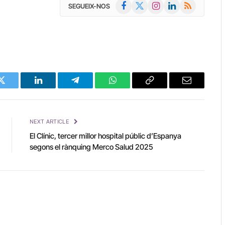
Facebook
X
Instagram
LinkedIn
RSS
SEGUEIX-NOS
(Twitter)
Twitter
LinkedIn
Telegram
WhatsApp
Copy
Email
Link
NEXT ARTICLE
El Clínic, tercer millor hospital públic d’Espanya
segons el rànquing Merco Salud 2025