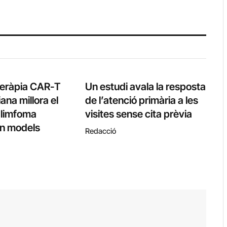
teràpia CAR-T
Un estudi avala la resposta
ana millora el
de l’atenció primària a les
l limfoma
visites sense cita prèvia
 en models
Redacció