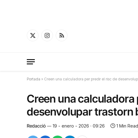
X
Instagram
RSS
(Twitter)
Portada
»
Creen una calculadora per predir el risc de desenvolup
Creen una calculadora p
desenvolupar trastorn 
Redacció
19 - enero - 2026 · 09:26
1 Min Rea