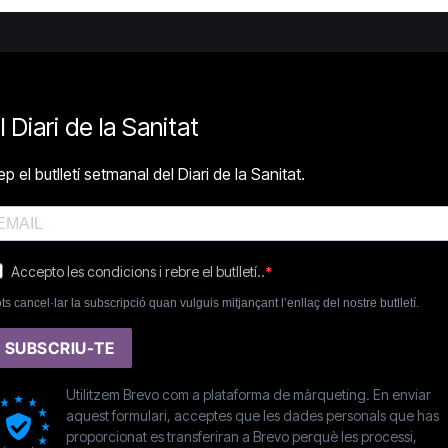
l Diari de la Sanitat
p el butlletí setmanal del Diari de la Sanitat.
Accepto les condicions i rebre el butlletí..
ts cancel·lar la subscripció quan vulguis mitjançant l’enllaç del nostre butlletí.
SUBSCRIU-TE
Utilitzem Brevo com a plataforma de màrqueting. En enviar
aquest formulari, acceptes que les dades personals que has
proporcionat es transferiran a Brevo perquè les processi,