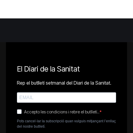
El Diari de la Sanitat
Rep el butlletí setmanal del Diari de la Sanitat.
Accepto les condicions i rebre el butlletí..
Pots cancel·lar la subscripció quan vulguis mitjançant l’enllaç
del nostre butlletí.