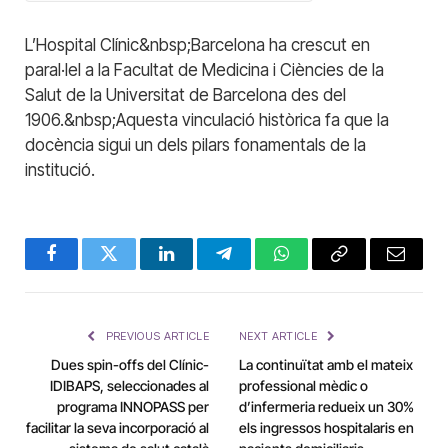
L’Hospital Clínic&nbsp;Barcelona ha crescut en
paral·lel a la Facultat de Medicina i Ciències de la
Salut de la Universitat de Barcelona des del
1906.&nbsp;Aquesta vinculació històrica fa que la
docència sigui un dels pilars fonamentals de la
institució.
Facebook
Twitter
LinkedIn
Telegram
WhatsApp
Copy
Email
Link
PREVIOUS ARTICLE
NEXT ARTICLE
Dues spin-offs del Clínic-
La continuïtat amb el mateix
IDIBAPS, seleccionades al
professional mèdic o
programa INNOPASS per
d’infermeria redueix un 30%
facilitar la seva incorporació al
els ingressos hospitalaris en