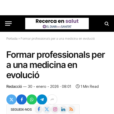
Portada
»
Formar professionals per a una medicina en evolució
Formar professionals per
a una medicina en
evolució
Redacció
30 - enero - 2026 · 08:01
1 Min Read
Facebook
X
Instagram
LinkedIn
RSS
SEGUEIX-NOS
(Twitter)