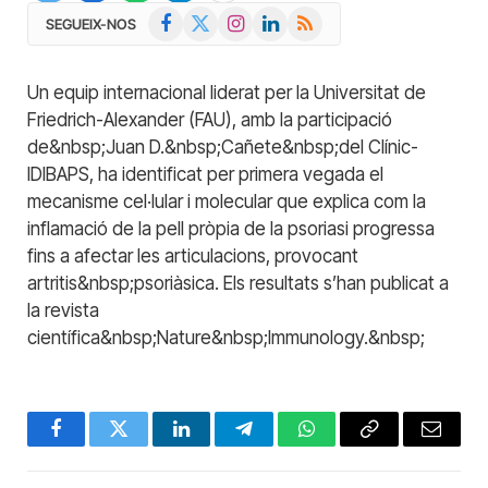
Facebook
X
Instagram
LinkedIn
RSS
SEGUEIX-NOS
(Twitter)
Un equip internacional liderat per la Universitat de
Friedrich-Alexander (FAU), amb la participació
de&nbsp;Juan D.&nbsp;Cañete&nbsp;del Clínic-
IDIBAPS, ha identificat per primera vegada el
mecanisme cel·lular i molecular que explica com la
inflamació de la pell pròpia de la psoriasi progressa
fins a afectar les articulacions, provocant
artritis&nbsp;psoriàsica. Els resultats s’han publicat a
la revista
científica&nbsp;Nature&nbsp;Immunology.&nbsp;
Facebook
Twitter
LinkedIn
Telegram
WhatsApp
Copy
Email
Link