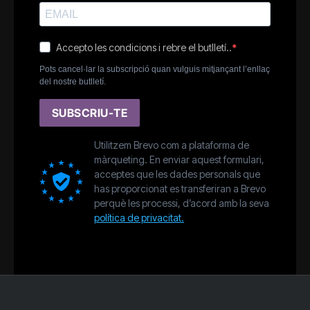
Accepto les condicions i rebre el butlletí..
Pots cancel·lar la subscripció quan vulguis mitjançant l’enllaç
del nostre butlletí.
SUBSCRIU-TE
Utilitzem Brevo com a plataforma de
màrqueting. En enviar aquest formulari,
acceptes que les dades personals que
has proporcionat es transferiran a Brevo
perquè les processi, d’acord amb la seva
política de privacitat.