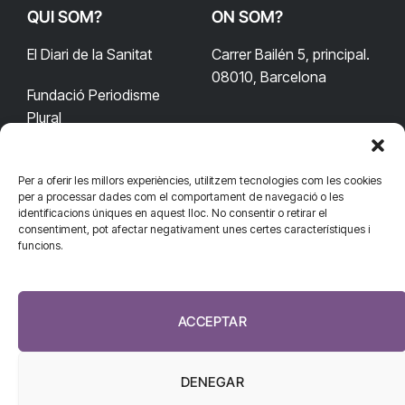
QUI SOM?
ON SOM?
El Diari de la Sanitat
Carrer Bailén 5, principal.
08010, Barcelona
Fundació Periodisme
Plural
Per a oferir les millors experiències, utilitzem tecnologies com les cookies
CONTACTA'NS
CONNECTA
per a processar dades com el comportament de navegació o les
identificacions úniques en aquest lloc. No consentir o retirar el
redaccio@diarisanitat.cat
consentiment, pot afectar negativament unes certes característiques i
Facebook
X
YouTube
Telegram
funcions.
(Twitter)
Telèfon:
RSS
932 311 247
ACCEPTAR
DENEGAR