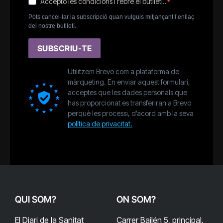
Accepto les condicions i rebre el butlletí..
Pots cancel·lar la subscripció quan vulguis mitjançant l’enllaç
del nostre butlletí.
SUBSCRIU-TE
Utilitzem Brevo com a plataforma de
màrqueting. En enviar aquest formulari,
acceptes que les dades personals que
has proporcionat es transferiran a Brevo
perquè les processi, d’acord amb la seva
política de privacitat.
QUI SOM?
ON SOM?
El Diari de la Sanitat
Carrer Bailén 5, principal.