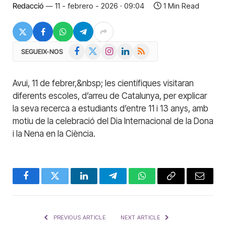
Redacció
11 - febrero - 2026 · 09:04
1 Min Read
Facebook
X
Instagram
LinkedIn
RSS
SEGUEIX-NOS
(Twitter)
Avui, 11 de febrer,&nbsp; les científiques visitaran
diferents escoles, d’arreu de Catalunya, per explicar
la seva recerca a estudiants d’entre 11 i 13 anys, amb
motiu de la celebració del Dia Internacional de la Dona
i la Nena en la Ciència.
Facebook
Twitter
LinkedIn
Telegram
WhatsApp
Copy
Email
Link
PREVIOUS ARTICLE
NEXT ARTICLE