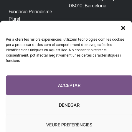
08010, Barcelona
Fundació Periodisme
Plural
Per a oferir les millors experiències, utilitzem tecnologies com les cookies
CONTACTA'NS
CONNECTA
per a processar dades com el comportament de navegació o les
identificacions úniques en aquest lloc. No consentir o retirar el
redaccio@diarisanitat.cat
consentiment, pot afectar negativament unes certes característiques i
Facebook
X
YouTube
Telegram
funcions.
(Twitter)
Telèfon:
RSS
932 311 247
ACCEPTAR
DENEGAR
VEURE PREFERÈNCIES