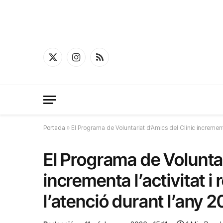
X
Instagram
RSS
(Twitter)
Portada
»
El Programa de Voluntariat d’Amics del Clínic incrementa
El Programa de Voluntar
incrementa l’activitat i
l’atenció durant l’any 