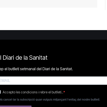
l Diari de la Sanitat
p el butlletí setmanal del Diari de la Sanitat.
Accepto les condicions i rebre el butlletí..
ts cancel·lar la subscripció quan vulguis mitjançant l’enllaç del nostre butlletí.