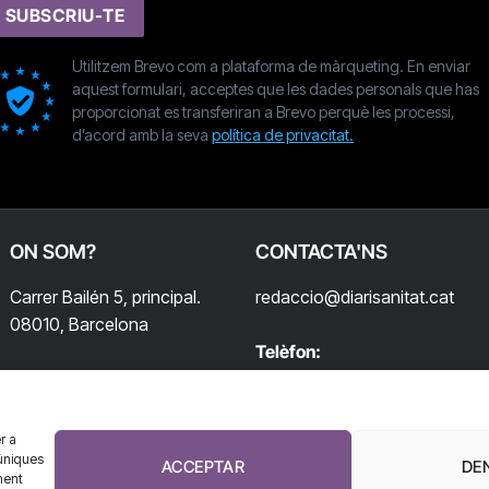
SUBSCRIU-TE
Utilitzem Brevo com a plataforma de màrqueting. En enviar
aquest formulari, acceptes que les dades personals que has
proporcionat es transferiran a Brevo perquè les processi,
d’acord amb la seva
política de privacitat.
ON SOM?
CONTACTA'NS
Carrer Bailén 5, principal.
redaccio@diarisanitat.cat
08010, Barcelona
Telèfon:
932 311 247
r a
úniques
ACCEPTAR
DE
ment