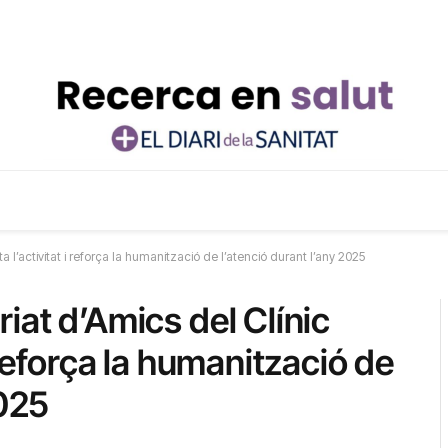
 l’activitat i reforça la humanització de l’atenció durant l’any 2025
iat d’Amics del Clínic
 reforça la humanització de
2025