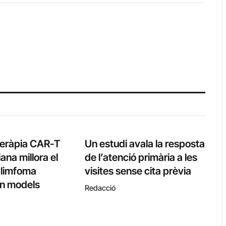
teràpia CAR-T
Un estudi avala la resposta
ana millora el
de l’atenció primària a les
l limfoma
visites sense cita prèvia
 en models
Redacció