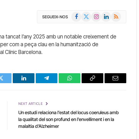
Facebook
X
Instagram
LinkedIn
RSS
SEGUEIX-NOS
(Twitter)
c ha tancat l’any 2025 amb un notable creixement de
 paper com a peça clau en la humanització de
al Clínic Barcelona.
Twitter
LinkedIn
Telegram
WhatsApp
Copy
Email
Link
NEXT ARTICLE
Un estudi relaciona l’estat del locus coeruleus amb
la qualitat del son profund en l’envelliment i en la
malaltia d’Alzheimer