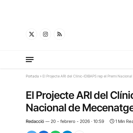
X
Instagram
RSS
(Twitter)
Portada
»
El Projecte ARI del Clínic-IDIBAPS rep el Premi Nacion
El Projecte ARI del Clín
Nacional de Mecenatge
Redacció
20 - febrero - 2026 · 10:59
1 Min Re