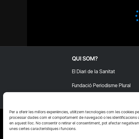
QUI SOM?
El Diari de la Sanitat
Fundació Periodisme Plural
Per a oferir les millors experiències, utilitzem tecnologies com les cookies pe
processar dades com el comportament de navegació o les identificacions 
en aquest lloc. No consentir o retirar el consentiment, pot afectar negativa
unes certes característiques i funcions.