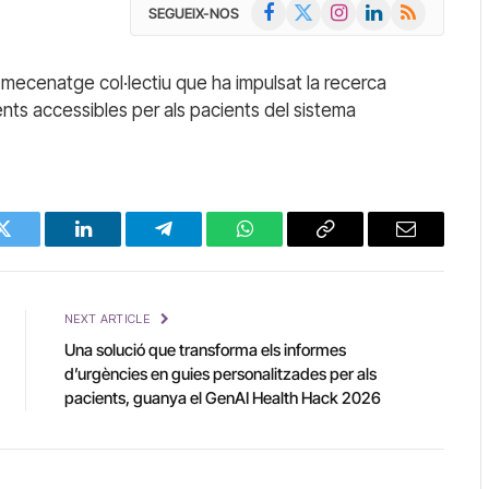
Facebook
X
Instagram
LinkedIn
RSS
SEGUEIX-NOS
(Twitter)
mecenatge col·lectiu que ha impulsat la recerca
ents accessibles per als pacients del sistema
Twitter
LinkedIn
Telegram
WhatsApp
Copy
Email
Link
NEXT ARTICLE
Una solució que transforma els informes
d’urgències en guies personalitzades per als
pacients, guanya el GenAI Health Hack 2026