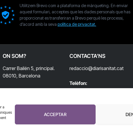
Utilitzem Brevo com a plataforma de màrqueting. En enviar
aquest formulari, acceptes que les dades personals que has
proporcionat es transferiran a Brevo perquè les processi,
d’acord amb la seva
política de privacitat.
ON SOM?
CONTACTA'NS
Carrer Bailén 5, principal.
redaccio@diarisanitat.cat
08010, Barcelona
Telèfon:
932 311 247
r a
úniques
ACCEPTAR
DE
ment