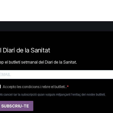
l Diari de la Sanitat
p el butlletí setmanal del Diari de la Sanitat.
Accepto les condicions i rebre el butlletí..
ts cancel·lar la subscripció quan vulguis mitjançant l’enllaç del nostre butlletí.
SUBSCRIU-TE