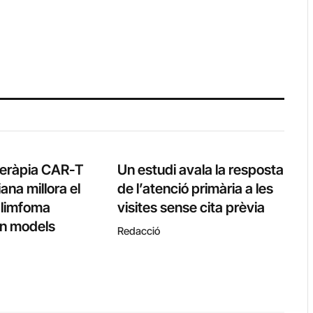
teràpia CAR-T
Un estudi avala la resposta
ana millora el
de l’atenció primària a les
l limfoma
visites sense cita prèvia
 en models
Redacció