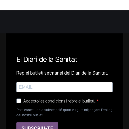
El Diari de la Sanitat
Rep el butlletí setmanal del Diari de la Sanitat.
Accepto les condicions i rebre el butlletí..
Pots cancel·lar la subscripció quan vulguis mitjançant l’enllaç
del nostre butlletí.
SUBSCRIU-TE