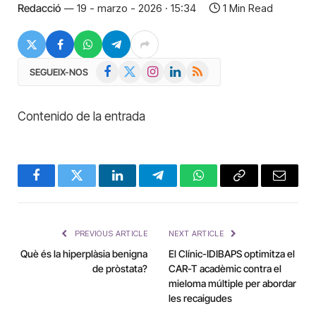
Redacció
19 - marzo - 2026 · 15:34
1 Min Read
Facebook
X
Instagram
LinkedIn
RSS
SEGUEIX-NOS
(Twitter)
Contenido de la entrada
Facebook
Twitter
LinkedIn
Telegram
WhatsApp
Copy
Email
Link
PREVIOUS ARTICLE
NEXT ARTICLE
Què és la hiperplàsia benigna
El Clínic-IDIBAPS optimitza el
de pròstata?
CAR-T acadèmic contra el
mieloma múltiple per abordar
les recaigudes