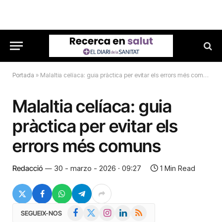
Portada
»
Malaltia celíaca: guia pràctica per evitar els errors més comuns
Malaltia celíaca: guia
pràctica per evitar els
errors més comuns
Redacció
30 - marzo - 2026 · 09:27
1 Min Read
Facebook
X
Instagram
LinkedIn
RSS
SEGUEIX-NOS
(Twitter)