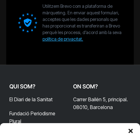
Utilitzem Brevo com a plataforma de
màrqueting. En enviar aquest formulari,
acceptes que les dades personals que
has proporcionat es transferiran a Brevo
perquè les processi, d’acord amb la seva
política de privacitat.
QUI SOM?
ON SOM?
El Diari de la Sanitat
Carrer Bailén 5, principal.
08010, Barcelona
Fundació Periodisme
Plural