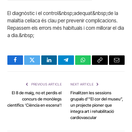
El diagnòstic i el control&nbsp;adequat&nbsp;de la
malaltia celíaca és clau per prevenir complicacions.
Repassem els errors més habituals i com millorar el dia
a dia.&nbsp;
Facebook
Twitter
LinkedIn
Telegram
WhatsApp
Copy
Email
Link
PREVIOUS ARTICLE
NEXT ARTICLE
El 8 de maig, no et perdis el
Finalitzen les sessions
concurs de monòlegs
grupals d’“El cor del museu”,
científics ‘Ciència en escena’!
un projecte pioner que
integra art i rehabilitació
cardiovascular