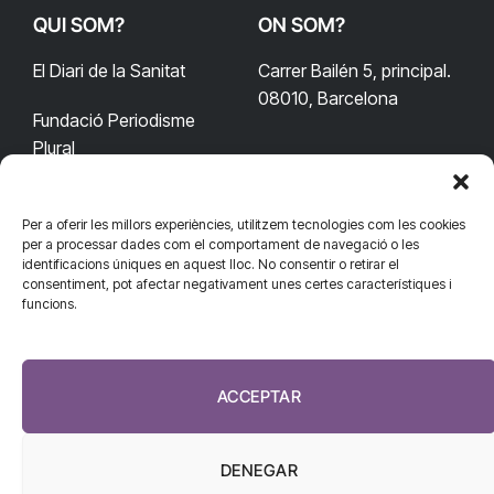
QUI SOM?
ON SOM?
El Diari de la Sanitat
Carrer Bailén 5, principal.
08010, Barcelona
Fundació Periodisme
Plural
Per a oferir les millors experiències, utilitzem tecnologies com les cookies
CONTACTA'NS
CONNECTA
per a processar dades com el comportament de navegació o les
identificacions úniques en aquest lloc. No consentir o retirar el
redaccio@diarisanitat.cat
consentiment, pot afectar negativament unes certes característiques i
Facebook
X
YouTube
Telegram
funcions.
(Twitter)
Telèfon:
RSS
932 311 247
ACCEPTAR
DENEGAR