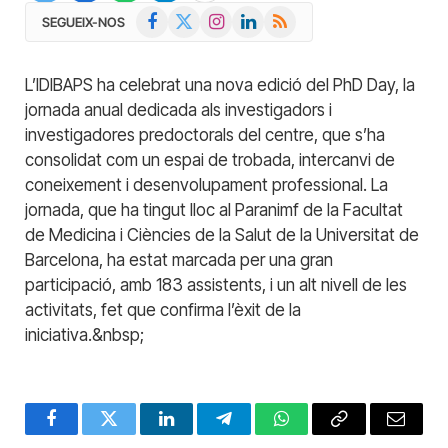
Facebook
X
Instagram
LinkedIn
RSS
SEGUEIX-NOS
(Twitter)
L’IDIBAPS ha celebrat una nova edició del PhD Day, la
jornada anual dedicada als investigadors i
investigadores predoctorals del centre, que s’ha
consolidat com un espai de trobada, intercanvi de
coneixement i desenvolupament professional. La
jornada, que ha tingut lloc al Paranimf de la Facultat
de Medicina i Ciències de la Salut de la Universitat de
Barcelona, ha estat marcada per una gran
participació, amb 183 assistents, i un alt nivell de les
activitats, fet que confirma l’èxit de la
iniciativa.&nbsp;
Facebook
Twitter
LinkedIn
Telegram
WhatsApp
Copy
Email