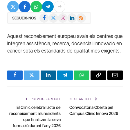
Facebook
X
Instagram
LinkedIn
RSS
SEGUEIX-NOS
(Twitter)
Aquest reconeixement europeu avala els centres que
integren assistència, recerca, docència i innovació en
càncer sota els estàndards de qualitat més exigents.
Facebook
Twitter
LinkedIn
Telegram
WhatsApp
Copy
Email
Link
PREVIOUS ARTICLE
NEXT ARTICLE
El Clínic celebra l’acte de
Convocatòria Oberta pel
reconeixement als residents
Campus Clínic Innova 2026
que finalitzen la seva
formació durant l’any 2026