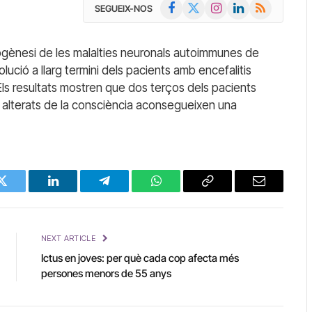
Facebook
X
Instagram
LinkedIn
RSS
SEGUEIX-NOS
(Twitter)
togènesi de les malalties neuronals autoimmunes de
lució a llarg termini dels pacients amb encefalitis
ls resultats mostren que dos terços dels pacients
alterats de la consciència aconsegueixen una
Twitter
LinkedIn
Telegram
WhatsApp
Copy
Email
Link
NEXT ARTICLE
Ictus en joves: per què cada cop afecta més
persones menors de 55 anys