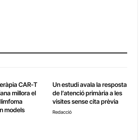
teràpia CAR-T
Un estudi avala la resposta
ana millora el
de l’atenció primària a les
l limfoma
visites sense cita prèvia
 en models
Redacció