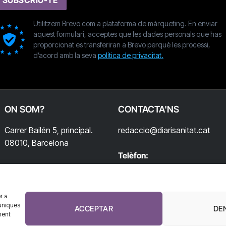
Utilitzem Brevo com a plataforma de màrqueting. En enviar
aquest formulari, acceptes que les dades personals que has
proporcionat es transferiran a Brevo perquè les processi,
d’acord amb la seva
política de privacitat.
ON SOM?
CONTACTA'NS
Carrer Bailén 5, principal.
redaccio@diarisanitat.cat
08010, Barcelona
Telèfon:
932 311 247
r a
úniques
ACCEPTAR
DE
ment