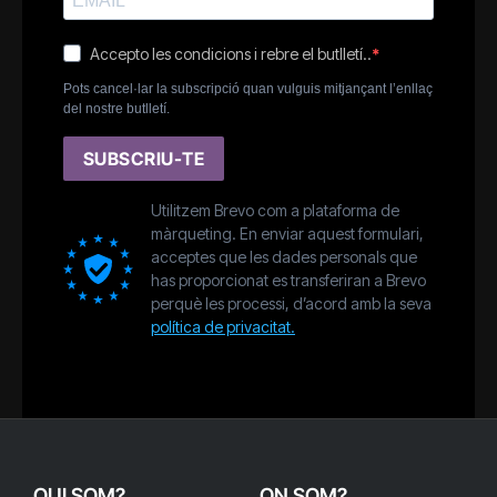
Accepto les condicions i rebre el butlletí..
Pots cancel·lar la subscripció quan vulguis mitjançant l’enllaç
del nostre butlletí.
SUBSCRIU-TE
Utilitzem Brevo com a plataforma de
màrqueting. En enviar aquest formulari,
acceptes que les dades personals que
has proporcionat es transferiran a Brevo
perquè les processi, d’acord amb la seva
política de privacitat.
QUI SOM?
ON SOM?