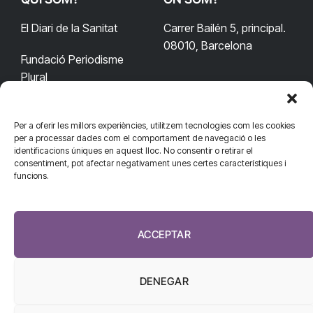
El Diari de la Sanitat
Carrer Bailén 5, principal.
08010, Barcelona
Fundació Periodisme
Plural
Per a oferir les millors experiències, utilitzem tecnologies com les cookies
CONTACTA'NS
CONNECTA
per a processar dades com el comportament de navegació o les
identificacions úniques en aquest lloc. No consentir o retirar el
redaccio@diarisanitat.cat
consentiment, pot afectar negativament unes certes característiques i
Facebook
X
YouTube
Telegram
funcions.
(Twitter)
Telèfon:
RSS
932 311 247
ACCEPTAR
DENEGAR