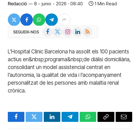
Redacció
8 - junio - 2026 · 08:40
1 Min Read
Facebook
X
Instagram
LinkedIn
RSS
SEGUEIX-NOS
(Twitter)
L’Hospital Clínic Barcelona ha assolit els 100 pacients
actius en&nbsp;programa&nbsp;de diàlisi domiciliària,
consolidant un model assistencial centrat en
l’autonomia, la qualitat de vida i l’acompanyament
personalitzat de les persones amb malaltia renal
crònica.
Facebook
Twitter
LinkedIn
Telegram
WhatsApp
Copy
Email
Link