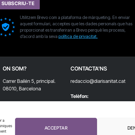
SUBSCRIU-TE
Utilitzem Brevo com a plataforma de màrqueting. En enviar
aquest formulari, acceptes que les dades personals que has
proporcionat es transferiran a Brevo perquè les processi,
d’acord amb la seva
política de privacitat.
ON SOM?
CONTACTA'NS
Carrer Bailén 5, principal.
redaccio@diarisanitat.cat
08010, Barcelona
Telèfon:
932 311 247
r a
úniques
ACCEPTAR
DE
ment