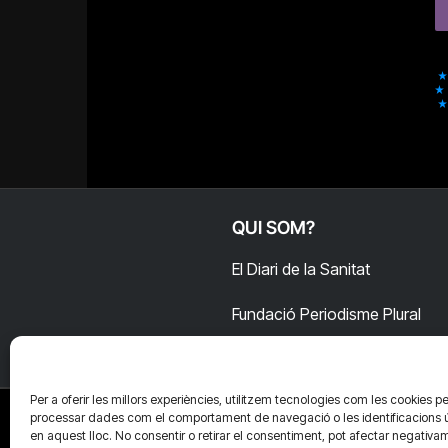
QUI SOM?
El Diari de la Sanitat
Fundació Periodisme Plural
Per a oferir les millors experiències, utilitzem tecnologies com les cookies pe
processar dades com el comportament de navegació o les identificacions 
en aquest lloc. No consentir o retirar el consentiment, pot afectar negativa