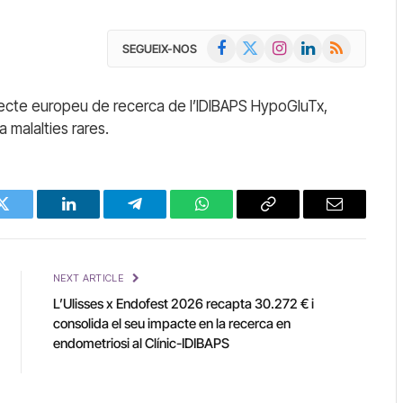
Facebook
X
Instagram
LinkedIn
RSS
SEGUEIX-NOS
(Twitter)
ojecte europeu de recerca de l’IDIBAPS HypoGluTx,
a malalties rares.
Twitter
LinkedIn
Telegram
WhatsApp
Copy
Email
Link
NEXT ARTICLE
L’Ulisses x Endofest 2026 recapta 30.272 € i
consolida el seu impacte en la recerca en
endometriosi al Clínic-IDIBAPS