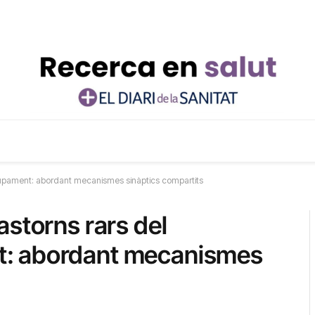
lupament: abordant mecanismes sinàptics compartits
astorns rars del
: abordant mecanismes