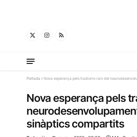
X
Instagram
RSS
(Twitter)
Portada
»
Nova esperança pels trastorns rars del neurodesenvo
Nova esperança pels tr
neurodesenvolupament
sinàptics compartits