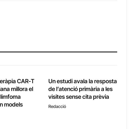
teràpia CAR-T
Un estudi avala la resposta
ana millora el
de l’atenció primària a les
l limfoma
visites sense cita prèvia
 en models
Redacció