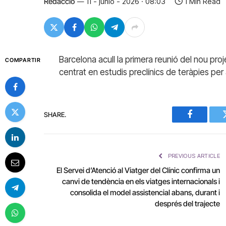
Redacció
11 - junio - 2026 · 08:03
1 Min Read
Barcelona acull la primera reunió del nou pr
COMPARTIR
centrat en estudis preclínics de teràpies per 
SHARE.
Facebook
PREVIOUS ARTICLE
El Servei d’Atenció al Viatger del Clínic confirma un
canvi de tendència en els viatges internacionals i
consolida el model assistencial abans, durant i
després del trajecte