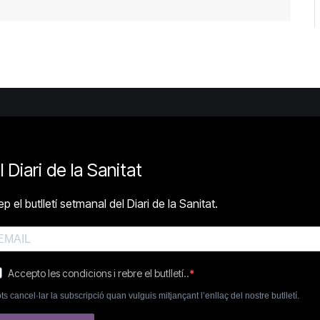
l Diari de la Sanitat
p el butlletí setmanal del Diari de la Sanitat.
Accepto les condicions i rebre el butlletí..
ts cancel·lar la subscripció quan vulguis mitjançant l’enllaç del nostre butlletí.