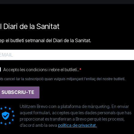
l Diari de la Sanitat
p el butlletí setmanal del Diari de la Sanitat.
Accepto les condicions i rebre el butlletí..
ts cancel·lar la subscripció quan vulguis mitjançant l’enllaç del nostre butlletí.
SUBSCRIU-TE
Utilitzem Brevo com a plataforma de màrqueting. En enviar
aquest formulari, acceptes que les dades personals que has
proporcionat es transferiran a Brevo perquè les processi,
d’acord amb la seva
política de privacitat.