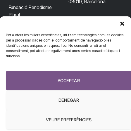
08010, Barcelona
Fundació Periodisme
Plural
Per a oferir les millors experiències, utilitzem tecnologies com les cookies
CONTACTA'NS
CONNECTA
per a processar dades com el comportament de navegació o les
identificacions úniques en aquest lloc. No consentir o retirar el
redaccio@diarisanitat.cat
consentiment, pot afectar negativament unes certes característiques i
Facebook
X
YouTube
Telegram
funcions.
(Twitter)
Telèfon:
RSS
932 311 247
ACCEPTAR
DENEGAR
VEURE PREFERÈNCIES
El Diari de la Sanitat, 2026