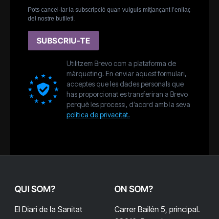
Pots cancel·lar la subscripció quan vulguis mitjançant l’enllaç
del nostre butlletí.
SUBSCRIU-TE
Utilitzem Brevo com a plataforma de
màrqueting. En enviar aquest formulari,
acceptes que les dades personals que
has proporcionat es transferiran a Brevo
perquè les processi, d’acord amb la seva
política de privacitat.
QUI SOM?
ON SOM?
El Diari de la Sanitat
Carrer Bailén 5, principal.