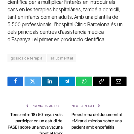
científica per a multiplicar l’interès en introduir els
cans en les teràpies hospitalàries, també a domicili,
tant en infants com en adults. Amb una plantilla de
5.500 professionals, l’hospital Clínic Barcelona és un
dels principals centres d’assistència mèdica
d’Espanya i el primer en producció científica.
gossos de teràpia
salut mental
Facebook
Twitter
LinkedIn
Telegram
WhatsApp
Copy
Email
Link
PREVIOUS ARTICLE
NEXT ARTICLE
Tens entre 18 i 50 anys i vols
Preestrena del documental
participar en un estudi de
«Mirar al miedo» sobre una
FASE I sobre una nova vacuna
pacient amb encefalitis
front el VIH?