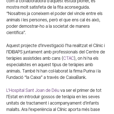
com a col·laboradora d’aquest estudi pioner, es
mostra molt satisfeta de la fita aconseguida.
“Nosaltres ja coneixem el poder del vincle entre els
animals i les persones, però el que ens cal és això,
poder demostrar-ho a la societat de manera
científica”.
Aquest projecte d’investigació l’ha realitzat el Clínic i
l’IDIBAPS juntament amb professionals del Centre de
teràpies assistides amb cans (
CTAC
), on hi ha els
especialistes en aquest tipus de teràpies amb
animals. També hi han col·laborat la firma Purina i la
Fundació “la Caixa” a través de CaixaBank.
L’Hospital Sant Joan de Déu
va ser el primer de tot
l’Estat en introduir gossos de teràpia en les seves
unitats de tractament i acompanyament d’infants
malalts. Ara l’experiència al Clínic aporta més base