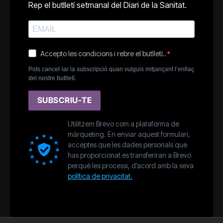
Rep el butlletí setmanal del Diari de la Sanitat.
Accepto les condicions i rebre el butlletí..
Pots cancel·lar la subscripció quan vulguis mitjançant l’enllaç
del nostre butlletí.
SUBSCRIU-TE
Utilitzem Brevo com a plataforma de
màrqueting. En enviar aquest formulari,
acceptes que les dades personals que
has proporcionat es transferiran a Brevo
perquè les processi, d’acord amb la seva
política de privacitat.