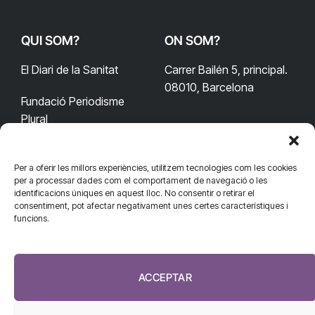
QUI SOM?
ON SOM?
El Diari de la Sanitat
Carrer Bailén 5, principal.
08010, Barcelona
Fundació Periodisme
Plural
Per a oferir les millors experiències, utilitzem tecnologies com les cookies
CONTACTA'NS
CONNECTA
per a processar dades com el comportament de navegació o les
identificacions úniques en aquest lloc. No consentir o retirar el
redaccio@diarisanitat.cat
consentiment, pot afectar negativament unes certes característiques i
Facebook
X
YouTube
Telegram
funcions.
(Twitter)
Telèfon:
RSS
932 311 247
ACCEPTAR