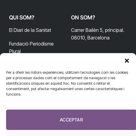
QUI SOM?
ON SOM?
El Diari de la Sanitat
Carrer Bailén 5, principal.
08010, Barcelona
Fundació Periodisme
Plural
Per a oferir les millors experiències, utilitzem tecnologies com les cookies
CONTACTA'NS
CONNECTA
per a processar dades com el comportament de navegació o les
identificacions úniques en aquest lloc. No consentir o retirar el
redaccio@diarisanitat.cat
consentiment, pot afectar negativament unes certes característiques i
Facebook
X
YouTube
Telegram
funcions.
(Twitter)
Telèfon:
RSS
932 311 247
ACCEPTAR