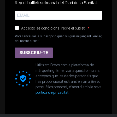
Rep el butlletí setmanal del Diari de la Sanitat.
Accepto les condicions i rebre el butlletí..
Pots cancel·lar la subscripció quan vulguis mitjançant l’enllaç
del nostre butlletí.
SUBSCRIU-TE
Utilitzem Brevo com a plataforma de
màrqueting. En enviar aquest formulari,
acceptes que les dades personals que
has proporcionat es transferiran a Brevo
perquè les processi, d’acord amb la seva
política de privacitat.