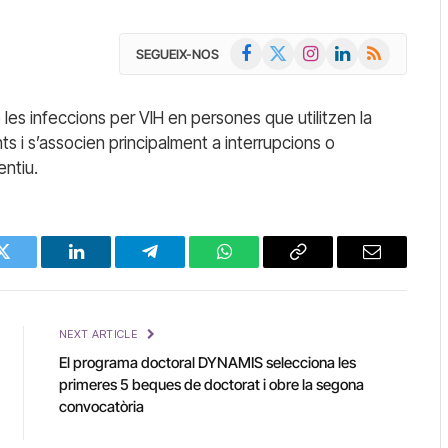
Facebook
X
Instagram
LinkedIn
RSS
SEGUEIX-NOS
(Twitter)
les infeccions per VIH en persones que utilitzen la
ts i s’associen principalment a interrupcions o
entiu.
Twitter
LinkedIn
Telegram
WhatsApp
Copy
Email
Link
NEXT ARTICLE
El programa doctoral DYNAMIS selecciona les
primeres 5 beques de doctorat i obre la segona
convocatòria