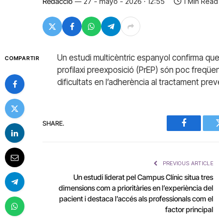
Redacció
27 - mayo - 2026 · 12:55
1 Min Read
Un estudi multicèntric espanyol confirma que 
COMPARTIR
profilaxi preexposició (PrEP) són poc freqüen
dificultats en l’adherència al tractament prev
SHARE.
Facebook
PREVIOUS ARTICLE
Un estudi liderat pel Campus Clínic situa tres
dimensions com a prioritàries en l’experiència del
pacient i destaca l’accés als professionals com el
factor principal