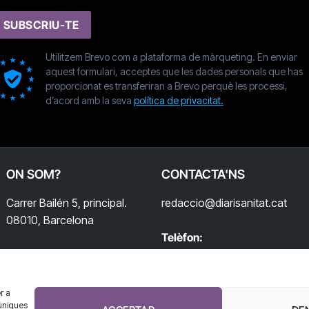
SUBSCRIU-TE
Utilitzem Brevo com a plataforma de màrqueting. En enviar
aquest formulari, acceptes que les dades personals que has
proporcionat es transferiran a Brevo perquè les processi,
d’acord amb la seva
política de privacitat.
ON SOM?
CONTACTA'NS
Carrer Bailén 5, principal.
redaccio@diarisanitat.cat
08010, Barcelona
Telèfon:
932 311 247
r a
úniques