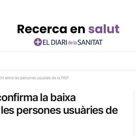
VIH entre les persones usuàries de la PrEP
confirma la baixa
 les persones usuàries de