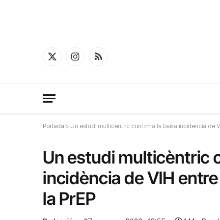
X
Instagram
RSS
(Twitter)
Portada
»
Un estudi multicèntric confirma la baixa incidència de 
Un estudi multicèntric 
incidència de VIH entre
la PrEP