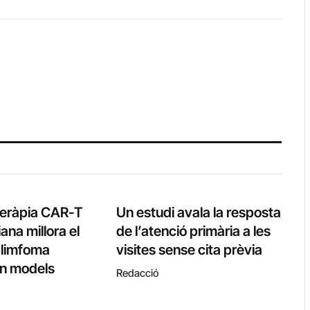
teràpia CAR-T
Un estudi avala la resposta
ana millora el
de l’atenció primària a les
l limfoma
visites sense cita prèvia
 en models
Redacció