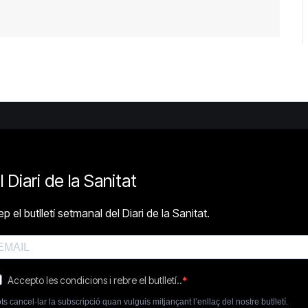
l Diari de la Sanitat
p el butlletí setmanal del Diari de la Sanitat.
Accepto les condicions i rebre el butlletí..
ts cancel·lar la subscripció quan vulguis mitjançant l’enllaç del nostre butlletí.