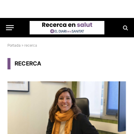
Portada
»
recerca
RECERCA