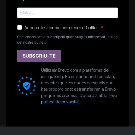
Accepto les condicions i rebre el butlletí..
Pots cancel·lar la subscripció quan vulguis mitjançant l’enllaç
del nostre butlletí.
SUBSCRIU-TE
Utilitzem Brevo com a plataforma de
màrqueting. En enviar aquest formulari,
acceptes que les dades personals que
has proporcionat es transferiran a Brevo
perquè les processi, d’acord amb la seva
política de privacitat.