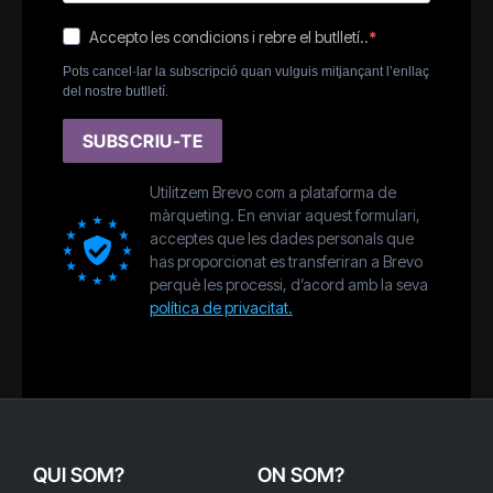
Accepto les condicions i rebre el butlletí..
Pots cancel·lar la subscripció quan vulguis mitjançant l’enllaç
del nostre butlletí.
SUBSCRIU-TE
Utilitzem Brevo com a plataforma de
màrqueting. En enviar aquest formulari,
acceptes que les dades personals que
has proporcionat es transferiran a Brevo
perquè les processi, d’acord amb la seva
política de privacitat.
QUI SOM?
ON SOM?