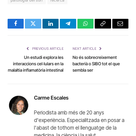
Facebook
Twitter
LinkedIn
Telegram
WhatsApp
Copy
Email
Link
PREVIOUS ARTICLE
NEXT ARTICLE
Un estudi explora les
No és sobrecreixement
interaccions cel·lulars en la
bacterià o SIBO tot el que
malaltia inflamatòria intestinal
sembla ser
Carme Escales
Periodista amb més de 20 anys
d'experiència. Especialitzada en posar a
l'abast de tothom el llenguatge de la
medicina, la ciència i la salut.