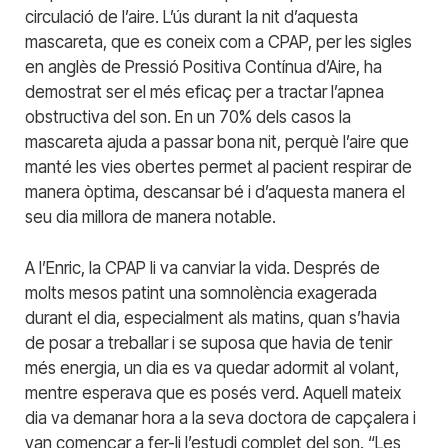
circulació de l’aire. L’ús durant la nit d’aquesta
mascareta, que es coneix com a CPAP, per les sigles
en anglès de Pressió Positiva Contínua d’Aire, ha
demostrat ser el més eficaç per a tractar l’apnea
obstructiva del son. En un 70% dels casos la
mascareta ajuda a passar bona nit, perquè l’aire que
manté les vies obertes permet al pacient respirar de
manera òptima, descansar bé i d’aquesta manera el
seu dia millora de manera notable.
A l’Enric, la CPAP li va canviar la vida. Després de
molts mesos patint una somnolència exagerada
durant el dia, especialment als matins, quan s’havia
de posar a treballar i se suposa que havia de tenir
més energia, un dia es va quedar adormit al volant,
mentre esperava que es posés verd. Aquell mateix
dia va demanar hora a la seva doctora de capçalera i
van començar a fer-li l’estudi complet del son. “Les