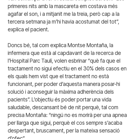
primeres nits amb la mascareta em costava més
agafar el son, i a mitjanit me la treia, però cap a la
tercera setmana ja m’hi havia acostumat del tot”,
explica el pacient.
Doncs bé, tal com explica Montse Montaña, la
infermera que està al capdavant de la recerca de
l’Hospital Parc Taulí, volen esbrinar “què fa que el
tractament no sigui efectiu en el 30% dels casos en
els quals hem vist que el tractament no està
funcionant, per poder d’aquesta manera posar-hi
solució i aconseguir la màxima adherència dels
pacients”. L’objectiu és poder portar una vida
saludable, descansant bé de nit perquè, tal com
precisa Montaña: “ningú no es morirà per una apnea
per llarga que sigui, perquè el cos sempre s’acaba
despertant, bruscament, per la mateixa sensació
d’ofec”.