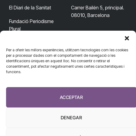
El Diari de la Sanitat
Carrer Bailén 5, principal.
08010, Barcelona
Fundació Periodisme
Plural
Per a oferir les millors experiències, utilitzem tecnologies com les cookies
CONTACTA'NS
CONNECTA
per a processar dades com el comportament de navegació o les
identificacions úniques en aquest lloc. No consentir o retirar el
redaccio@diarisanitat.cat
consentiment, pot afectar negativament unes certes característiques i
Facebook
X
YouTube
Telegram
funcions.
(Twitter)
Telèfon:
RSS
932 311 247
ACCEPTAR
DENEGAR