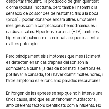
despertar freqüent, i la producció de gran quantitat
d’orina (poliura) nocturna, però també l’insomni o la
sensació de coïssor des de l’estómac fins a la boca
(pirosi). I poden donar-se encara altres símptomes
més greus com a complicacions hemodinàmiques i
cardiovasculars: Hipertensió arterial (HTA), arrítmies,
hipertensió pulmonar o cardiopatia isquèmica, entre
d’altres patologies.
Però principalment els símptomes que més fàcilment
es detecten en un cas d’apnea del son són la
somnolència diürna, ja des de bon matí la persona es
pot llevar ja cansada, tot i haver dormit moltes hores, i
l’altre símptoma és el ronc amb parades respiratòries.
En l’origen de les apnees se sap que no hi intervé una
única causa, sinó que és un fenomen multifactorial,
amb diferents factors identificats com a influents. Ho