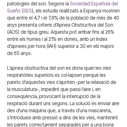
patologies del son. Segons la
Sociedad Española del
Sueño
(
SES
), els estudis realitzats a Espanya mostren
que entre el 4,7 i el 7,8% de la població de més de 40
anys presenta criteris d’Apnea Obstructiva del Son
(AOS) de tipus greu. Aquesta pot arribar fins al 26%
entre els homes i al 21% en dones, amb un índex
d’apnees per hora (IAH) superior a 30 en els majors
de 65 anys.
L’apnea obstructiva del son es dona quan les vies
respiratòries superiors es col·lapsen perquè les
parets d’aquestes vies s’ajunten -per la relaxació de
la musculatura-, impedint que passi l’aire i, en
conseqüència, provocant la interrupció de la
respiració durant uns segons. La solució és enviar aire
des d’una màquina que, a través d’una mascareta,
s’introdueix amb pressió a dins de les vies, mantenint
les parets correctament separades per a una bona