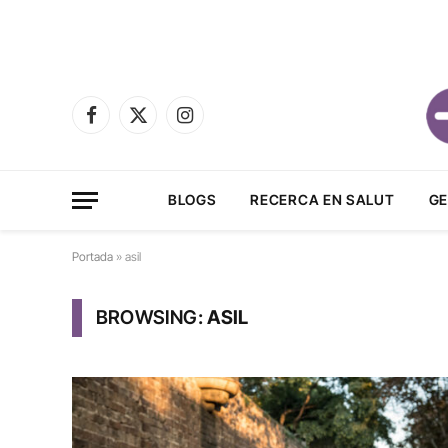
Facebook
X
Instagram
(Twitter)
BLOGS
RECERCA EN SALUT
GE
Portada
»
asil
BROWSING:
ASIL