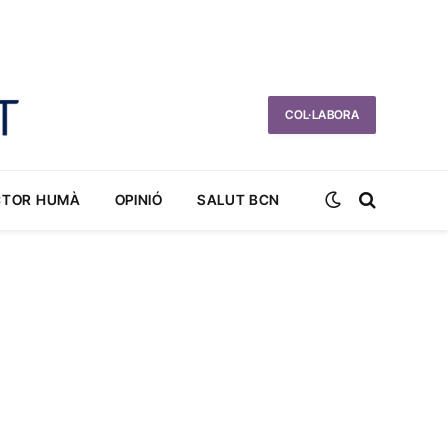
COL·LABORA
CTOR HUMÀ
OPINIÓ
SALUT BCN