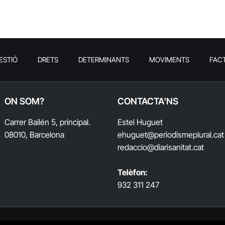
ESTIÓ
DRETS
DETERMINANTS
MOVIMENTS
FAC
ON SOM?
CONTACTA'NS
Carrer Bailén 5, principal.
Estel Huguet
08010, Barcelona
ehuguet
@periodismeplural.cat
redaccio@diarisanitat.cat
Telèfon:
932 311 247