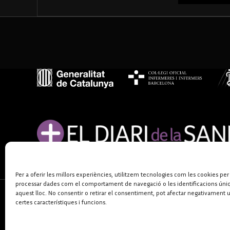
Per a oferir les millors experiències, utilitzem tecnologies com les cookies per
processar dades com el comportament de navegació o les identificacions úni
aquest lloc. No consentir o retirar el consentiment, pot afectar negativament 
certes característiques i funcions.