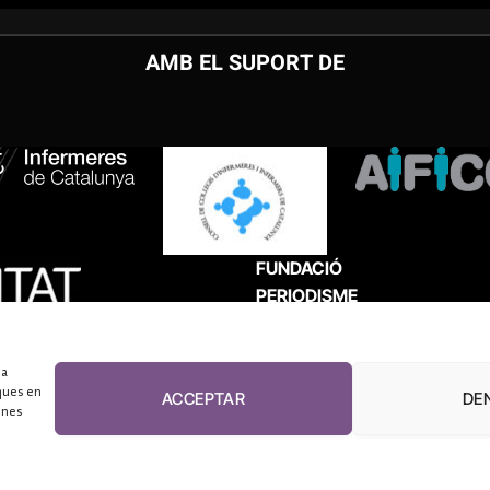
AMB EL SUPORT DE
FUNDACIÓ
PERIODISME
PLURAL
 a
ques en
ACCEPTAR
DE
unes
El Diari de la Sanitat, 2026