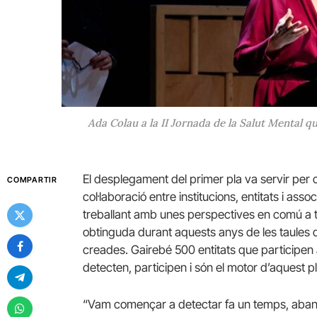
Ada Colau a la II Jornada de la Salut Mental q
El desplegament del primer pla va servir per 
COMPARTIR
col·laboració entre institucions, entitats i a
treballant amb unes perspectives en comú a t
obtinguda durant aquests anys de les taules d
creades. Gairebé 500 entitats que participen a 
detecten, participen i són el motor d’aquest pl
“Vam començar a detectar fa un temps, abans