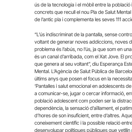
ús de la tecnologia i el mòbil entre la població
concrets que recull el nou Pla de Salut Menta
de l’antic pla i complementa les seves 111 ac
“L’ús indiscriminat de la pantalla, sense contro
voltant de generar noves addiccions, noves dif
problema és l’abús, no l’ús, ja que som en un
és un canal d’arribada, com el Xat Jove. El prob
que genera al seu voltant”, diu Esperança Estev
Mental. L’Agència de Salut Pública de Barcelo
últims anys que posen el focus en la necessit
‘Pantalles i salut emocional en adolescents de 
a comunicar-se, jugar o cercar informació, en
població adolescent com poden ser la distracc
dependència, la sensació d’aïllament, el pat
d’hores de son insuficient, entre d’altres. Aq
coneixement científic i la possible relació entr
desenvolupar polítiques públiques que vetlli