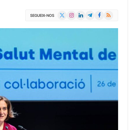
X
Instagram
LinkedIn
Telegram
Facebook
RSS
SEGUEIX-NOS
(Twitter)