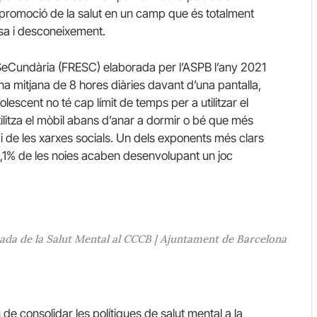
 promoció de la salut en un camp que és totalment
esa i desconeixement.
 SeCundària (FRESC) elaborada per l’ASPB l’any 2021
na mitjana de 8 hores diàries davant d’una pantalla,
escent no té cap límit de temps per a utilitzar el
litza el mòbil abans d’anar a dormir o bé que més
i de les xarxes socials. Un dels exponents més clars
l’1,1% de les noies acaben desenvolupant un joc
nada de la Salut Mental al CCCB | Ajuntament de Barcelona
u de consolidar les polítiques de salut mental a la