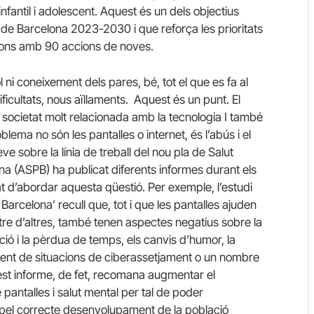
 infantil i adolescent. Aquest és un dels objectius
l de Barcelona 2023-2030 i que reforça les prioritats
cions amb 90 accions de noves.
l ni coneixement dels pares, bé, tot el que es fa al
icultats, nous aïllaments. Aquest és un punt. El
a societat molt relacionada amb la tecnologia I també
lema no són les pantalles o internet, és l’abús i el
e sobre la línia de treball del nou pla de Salut
na (ASPB) ha publicat diferents informes durant els
at d’abordar aquesta qüestió. Per exemple, l’estudi
Barcelona’ recull que, tot i que les pantalles ajuden
tre d’altres, també tenen aspectes negatius sobre la
ió i la pèrdua de temps, els canvis d’humor, la
iment de situacions de ciberassetjament o un nombre
uest informe, de fet, recomana augmentar el
e pantalles i salut mental per tal de poder
n pel correcte desenvolupament de la població