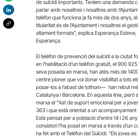
de suïcidi importants. Teníem una demanda cad
parlar amb nosaltres i nosaltres amb l’Ajuntam
telèfon que funciona ja fa més de dos anys, el
titularitat és de l’Ajuntament i nosaltres el g
altament formats”, explica Esperança Esteve,
Esperança.
El telèfon de prevenció del suïcidi a la ciutat
en l’habilitació d’un telèfon gratuït, el 900 925
seva posada en marxa, han atès més de 14000
centre pioner que vol donar visibilitat a tots el
posar-los a l’abast de tothom— han rebut més
Catalunya i Barcelona. En aquesta línia, per
marxa el “Xat de suport emocional per a jov
363 i que està orientat a un acompanyament 
Està pensat per a població d’entre 14 i 26 anys
consistori l’ha posat en marxa a través d’un 
ha fet amb el Telèfon del Suïcidi. “Els joves 