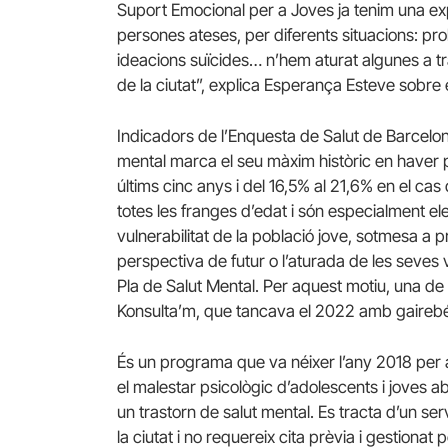
Suport Emocional per a Joves ja tenim una exp
persones ateses, per diferents situacions: probl
ideacions suïcides… n’hem aturat algunes a t
de la ciutat”, explica Esperança Esteve sobre
Indicadors de l’Enquesta de Salut de Barcelona
mental marca el seu màxim històric en haver p
últims cinc anys i del 16,5% al 21,6% en el c
totes les franges d’edat i són especialment ele
vulnerabilitat de la població jove, sotmesa a 
perspectiva de futur o l’aturada de les seves 
Pla de Salut Mental. Per aquest motiu, una de
Konsulta’m, que tancava el 2022 amb gaireb
És un programa que va néixer l’any 2018 per 
el malestar psicològic d’adolescents i joves a
un trastorn de salut mental. Es tracta d’un serv
la ciutat i no requereix cita prèvia i gestionat 