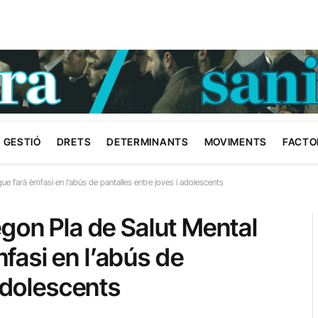
GESTIÓ
DRETS
DETERMINANTS
MOVIMENTS
FACTO
e farà èmfasi en l’abús de pantalles entre joves i adolescents
egon Pla de Salut Mental
asi en l’abús de
 adolescents