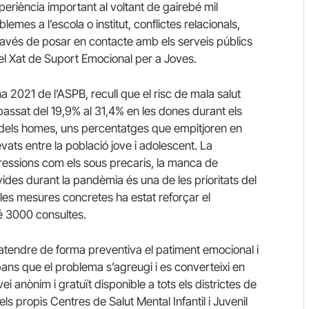
eriència important al voltant de gairebé mil
emes a l’escola o institut, conflictes relacionals,
ravés de posar en contacte amb els serveis públics
 el Xat de Suport Emocional per a Joves.
 2021 de l’ASPB, recull que el risc de mala salut
assat del 19,9% al 31,4% en les dones durant els
as dels homes, uns percentatges que empitjoren en
vats entre la població jove i adolescent. La
pressions com els sous precaris, la manca de
vides durant la pandèmia és una de les prioritats del
 les mesures concretes ha estat reforçar el
é 3000 consultes.
atendre de forma preventiva el patiment emocional i
bans que el problema s’agreugi i es converteixi en
ei anònim i gratuït disponible a tots els districtes de
pels propis Centres de Salut Mental Infantil i Juvenil