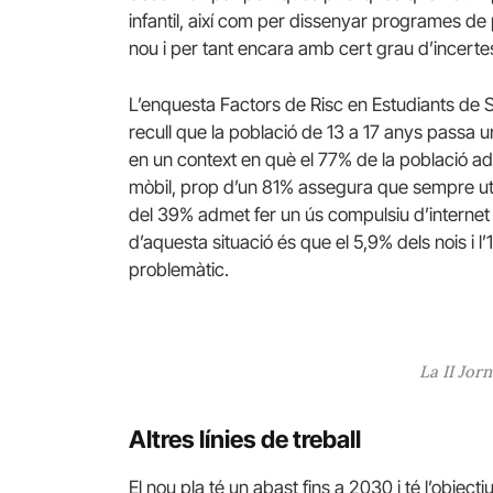
infantil, així com per dissenyar programes de
nou i per tant encara amb cert grau d’incert
L’enquesta Factors de Risc en Estudiants de
recull que la població de 13 a 17 anys passa u
en un context en què el 77% de la població adol
mòbil, prop d’un 81% assegura que sempre uti
del 39% admet fer un ús compulsiu d’internet 
d’aquesta situació és que el 5,9% dels nois i 
problemàtic.
La II Jor
Altres línies de treball
El nou pla té un abast fins a 2030 i té l’objecti