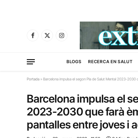
Facebook
X
Instagram
(Twitter)
BLOGS
RECERCA EN SALUT
Portada
»
Barcelona impulsa el segon Pla de Salut Mental 2023-2030 qu
Barcelona impulsa el s
2023-2030 que farà èmf
pantalles entre joves i