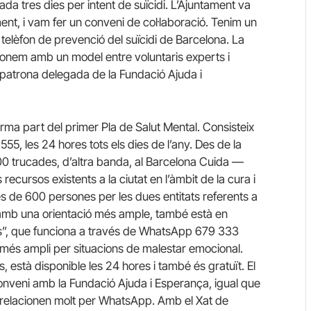
a tres dies per intent de suïcidi. L’Ajuntament va
ent, i vam fer un conveni de col·laboració. Tenim un
 telèfon de prevenció del suïcidi de Barcelona. La
estionem amb un model entre voluntaris experts i
 patrona delegada de la Fundació Ajuda i
 forma part del primer Pla de Salut Mental. Consisteix
 555, les 24 hores tots els dies de l’any. Des de la
 trucades, d’altra banda, al Barcelona Cuida —
s recursos existents a la ciutat en l’àmbit de la cura i
 de 600 persones per les dues entitats referents a
ò amb una orientació més ample, també està en
es”, que funciona a través de WhatsApp 679 333
més ampli per situacions de malestar emocional.
, està disponible les 24 hores i també és gratuït. El
conveni amb la Fundació Ajuda i Esperança, igual que
es relacionen molt per WhatsApp. Amb el Xat de