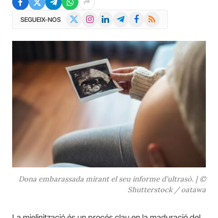
X
Instagram
LinkedIn
Telegram
Facebook
RSS
SEGUEIX-NOS
(Twitter)
Dona embarassada mirant el seu informe d'ultrasò. | ©
Shutterstock / oatawa
La mielinització és un procés clau en la maduració del