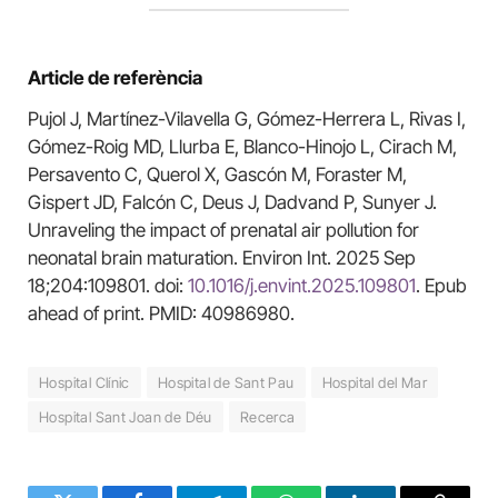
Article de referència
Pujol J, Martínez-Vilavella G, Gómez-Herrera L, Rivas I,
Gómez-Roig MD, Llurba E, Blanco-Hinojo L, Cirach M,
Persavento C, Querol X, Gascón M, Foraster M,
Gispert JD, Falcón C, Deus J, Dadvand P, Sunyer J.
Unraveling the impact of prenatal air pollution for
neonatal brain maturation. Environ Int. 2025 Sep
18;204:109801. doi:
10.1016/j.envint.2025.109801
. Epub
ahead of print. PMID: 40986980.
Hospital Clínic
Hospital de Sant Pau
Hospital del Mar
Hospital Sant Joan de Déu
Recerca